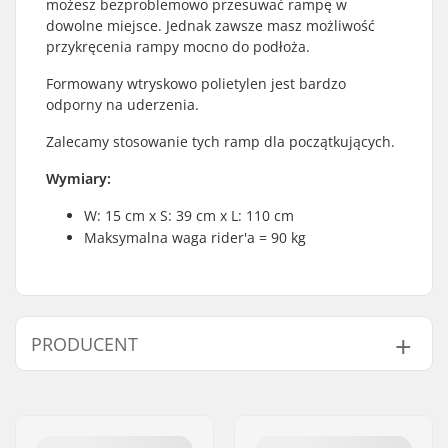
możesz bezproblemowo przesuwać rampę w
dowolne miejsce. Jednak zawsze masz możliwość
przykręcenia rampy mocno do podłoża.
Formowany wtryskowo polietylen jest bardzo
odporny na uderzenia.
Zalecamy stosowanie tych ramp dla początkujących.
Wymiary:
W: 15 cm x S: 39 cm x L: 110 cm
Maksymalna waga rider'a = 90 kg
PRODUCENT
Imię:
Centrano ApS
Adres:
Omega 6
Kod pocztowy:
8382