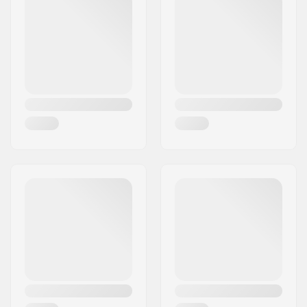
Miasto:
Hinnerup
Kraj:
Dania