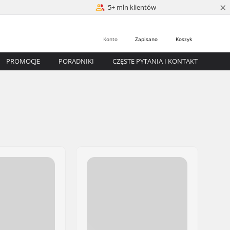
×
5+ mln klientów
Konto
Zapisano
Koszyk
PROMOCJE
PORADNIKI
CZĘSTE PYTANIA I KONTAKT