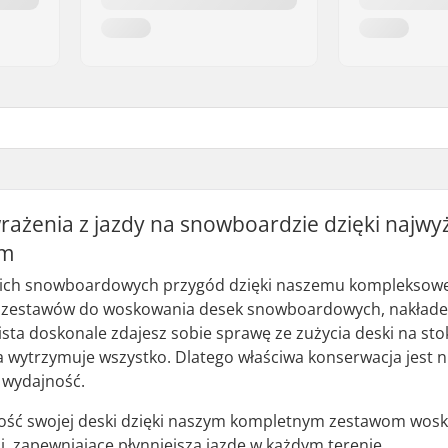
rażenia z jazdy na snowboardzie dzięki najwyż
ym
ich snowboardowych przygód dzięki naszemu kompleksow
y zestawów do woskowania desek snowboardowych, nakładek 
ta doskonale zdajesz sobie sprawę ze zużycia deski na st
a wytrzymuje wszystko. Dlatego właściwa konserwacja jest n
 wydajność.
ość swojej deski dzięki naszym kompletnym zestawom woskó
ji, zapewniające płynniejszą jazdę w każdym terenie.