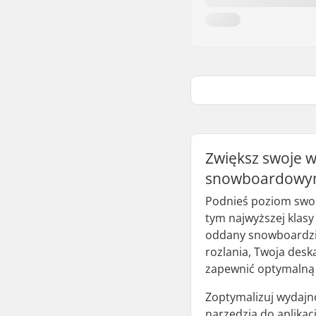
Zwiększ swoje w
snowboardow
Podnieś poziom swo
tym najwyższej klas
oddany snowboardzis
rozlania, Twoja desk
zapewnić optymalną
Zoptymalizuj wydajn
narzędzia do aplikac