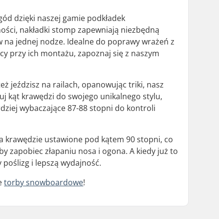
ód dzięki naszej gamie podkładek
ności, nakładki stomp zapewniają niezbędną
w na jednej nodze. Idealne do poprawy wrażeń z
ocy przy ich montażu, zapoznaj się z naszym
ż jeździsz na railach, opanowując triki, nasz
j kąt krawędzi do swojego unikalnego stylu,
rdziej wybaczające 87-88 stopni do kontroli
 krawędzie ustawione pod kątem 90 stopni, co
 zapobiec złapaniu nosa i ogona. A kiedy już to
 poślizg i lepszą wydajność.
ze
torby snowboardowe
!