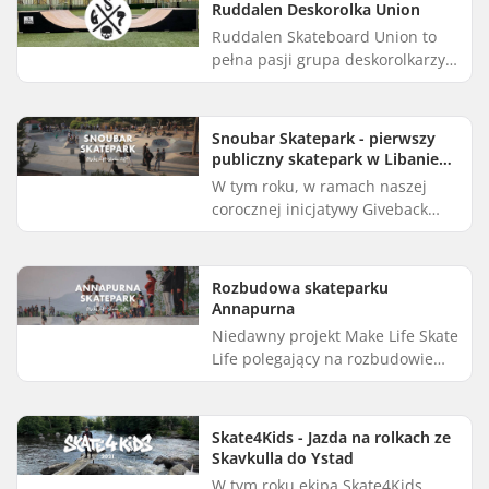
Ruddalen Deskorolka Union
Ruddalen Skateboard Union to
pełna pasji grupa deskorolkarzy z
Göteborga w Szwecji. Oferują
coaching i wypożyczają sprzęt
początkującym, którzy chcą s...
Snoubar Skatepark - pierwszy
publiczny skatepark w Libanie
otwiera się w Bejrucie
W tym roku, w ramach naszej
corocznej inicjatywy Giveback
Friday, z radością tworzymy
pozytywne zmiany, przekazując
5% naszych wpływów z Czarnego
Rozbudowa skateparku
Piąt...
Annapurna
Niedawny projekt Make Life Skate
Life polegający na rozbudowie
Annapurna Skatepark w Pokhara
w Nepalu został z wdzięcznością
wsparty przez klientów Sk...
Skate4Kids - Jazda na rolkach ze
Skavkulla do Ystad
W tym roku ekipa Skate4Kids