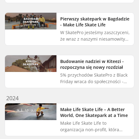
Wybraliśmy pięć wspaniałych
organizacji charytatywnych, które
otrzymają darowizny. Wspólnie ...
Pierwszy skatepark w Bagdadzie
- Make Life Skate Life
W SkatePro jesteśmy zaszczyceni,
że wraz z naszymi niesamowitymi
customami mogliśmy wesprzeć
budowę pierwszego skateparku w
Bagdadzie w Iraku. Po lata...
Budowanie nadziei w Kiteezi -
rozpoczyna się nowy rozdział
5% przychodów SkatePro z Black
Friday wraca do społeczności -
nazywamy to Giveback Friday. W
2025 roku suma ta wyniosła 15
2024
731 EUR przekazanych na bud...
Make Life Skate Life – A Better
World, One Skatepark at a Time
Make Life Skate Life to
organizacja non-profit, która
buduje deskorolki i promuje