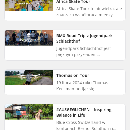
Africa Skate Tour
Africa Skate Tour to niewielka, ale
znacząca współpraca między
SkatePro i senegalskim
freestyle'owcem, Zépé
Fadialasem. Zépé mieszka
BMX Road Trip z Jugendpark
obecnie w Europie...
Schlachthof
Jugendpark Schlachthof jest
pięknym przykładem
społeczności kulturowej, która
tworzy spójność i zaciera podziały
społeczne. Schlachthof to BMX- i
Thomas on Tour
skat...
19 lipca 2024 roku Thomas
Keesman podjął się
niesamowitego wyzwania
longboardowego. W ciągu trzech
tygodni zamierzał pokonać 1020-
#AUSGEGLICHEN – Inspiring
kilometrową trasę z ...
Balance in Life
Blue Cross Switzerland w
kantonach Berno, Solothurn i