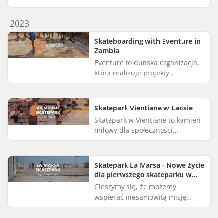
Freiburg realizuje misję
promowania zdrowego stylu życia
2023
i zapobiegania uzależnieniom
wśród młod...
Skateboarding with Eventure in
Zambia
Eventure to duńska organizacja,
która realizuje projekty
charytatywne w krajach
rozwijających się. Ich bramką jest
wspieranie i napędzanie
Skatepark Vientiane w Laosie
zrównoważon...
Skatepark w Vientiane to kamień
milowy dla społeczności
deskorolkowej w Laosie, a my
jesteśmy dumni, że mogliśmy
wesprzeć jego powstanie dzięki
Skatepark La Marsa - Nowe życie
naszej...
dla pierwszego skateparku w
Maghrebie
Cieszymy się, że możemy
wspierać niesamowitą misję
Make Life Skate Life polegającą
na budowaniu skateparków w