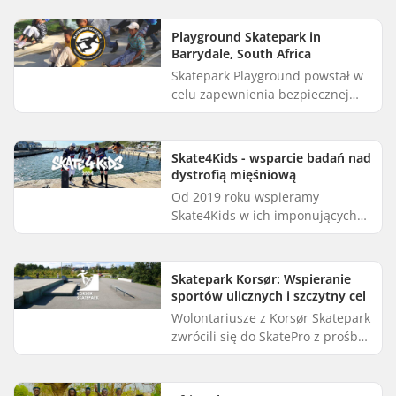
skateboarding jako pozytywną
aktywność dla niedocenianej
Playground Skatepark in
młodzieży n...
Barrydale, South Africa
Skatepark Playground powstał w
celu zapewnienia bezpiecznej
przestrzeni rekreacyjnej dla
dzieci w Barrydale, mieście
położonym 250 km na północny
Skate4Kids - wsparcie badań nad
wsch...
dystrofią mięśniową
Od 2019 roku wspieramy
Skate4Kids w ich imponujących
długodystansowych wyprawach
longboardowych w ramach
altruistycznego wsparcia dla
Skatepark Korsør: Wspieranie
dzieci. W tym ro...
sportów ulicznych i szczytny cel
Wolontariusze z Korsør Skatepark
zwrócili się do SkatePro z prośbą
o wsparcie ich corocznego święta
sportów ulicznych, odbywającego
się w ramach ogóln...