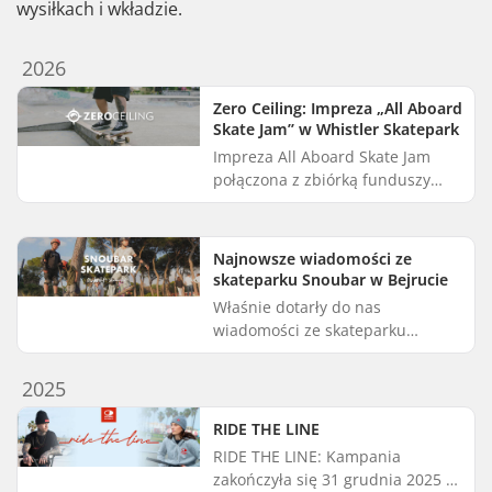
wysiłkach i wkładzie.
2026
Zero Ceiling: Impreza „All Aboard
Skate Jam” w Whistler Skatepark
Impreza All Aboard Skate Jam
połączona z zbiórką funduszy
odbędzie się 26 sierpnia 2026 r.,
a SkatePro Giveback wsparło to
wydarzenie darowizną w post...
Najnowsze wiadomości ze
skateparku Snoubar w Bejrucie
Właśnie dotarły do nas
wiadomości ze skateparku
Snoubar od Arne Hillernsa,
założyciela i współdyrektora
2025
wykonawczego Make Life Skate
Life. W 2021 roku...
RIDE THE LINE
RIDE THE LINE: Kampania
zakończyła się 31 grudnia 2025 r.