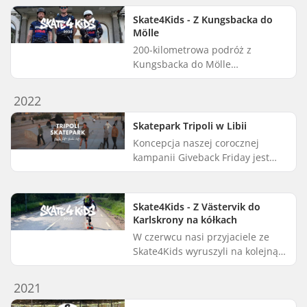
zaniedbanych społecznościach
Skate4Kids - Z Kungsbacka do
na całym św...
Mölle
200-kilometrowa podróż z
Kungsbacka do Mölle
poprowadziła ekipę Skate4Kids
przez piękne krajobrazy Halland i
2022
Skanii. W ciągu zaledwie czterech
majowyc...
Skatepark Tripoli w Libii
Koncepcja naszej corocznej
kampanii Giveback Friday jest
prosta: oddajemy część naszych
dochodów, aby wesprzeć
niesamowitą pracę Make Life
Skate4Kids - Z Västervik do
Skate Life ...
Karlskrony na kółkach
W czerwcu nasi przyjaciele ze
Skate4Kids wyruszyli na kolejną
długodystansową przygodę
longboardową, tym razem wijącą
2021
się przez urzekające krajobrazy ...