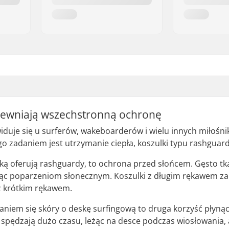
ewniają wszechstronną ochronę
iduje się u surferów, wakeboarderów i wielu innych miłoś
 zadaniem jest utrzymanie ciepła, koszulki typu rashguard 
aką oferują rashguardy, to ochrona przed słońcem. Gęsto t
jąc poparzeniom słonecznym. Koszulki z długim rękawem zap
z krótkim rękawem.
aniem się skóry o deskę surfingową to druga korzyść płynąc
 spędzają dużo czasu, leżąc na desce podczas wiosłowania,