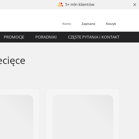
×
5+ mln klientów
Konto
Zapisano
Koszyk
PROMOCJE
PORADNIKI
CZĘSTE PYTANIA I KONTAKT
ecięce