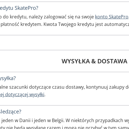
redytu SkatePro?
 do kredytu, należy zalogować się na swoje
konto SkatePro
 płatność kredytem. Kwota Twojego kredytu jest automatyc
WYSYŁKA & DOSTAWA
ysyłka?
alne szacunki dotyczące czasu dostawy, kontynuuj zakupy d
ej dotyczącej wysyłki
.
śledzące?
jeden w Danii i jeden w Belgii. W niektórych przypadkach
kty nie będą wysyłane razem i mogą nie przybyć w tym sam