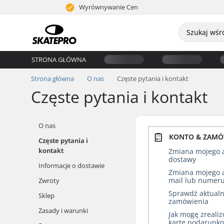
Wyrównywanie Cen
STRONA GŁÓWNA
Strona główna
O nas
Częste pytania i kontakt
Częste pytania i kontakt
O nas
KONTO & ZAMÓ
Częste pytania i
kontakt
Zmiana mojego 
dostawy
Informacje o dostawie
Zmiana mojego 
mail lub numeru
Zwroty
Sprawdź aktualn
Sklep
zamówienia
Zasady i warunki
Jak mogę zreali
kartę podarunk