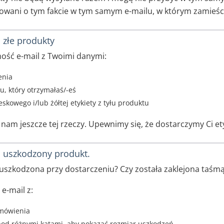
wani o tym fakcie w tym samym e-mailu, w którym zamieścil
złe produkty
ość e-mail z Twoimi danymi:
enia
u, który otrzymałaś/-eś
eskowego i/lub żółtej etykiety z tyłu produktu
j nam jeszcze tej rzeczy. Upewnimy się, że dostarczymy Ci et
 uszkodzony produkt.
 uszkodzona przy dostarczeniu? Czy została zaklejona taśm
 e-mail z:
mówienia
 pod różnymi kątami, aby pokazać rozmiar uszkodzeń