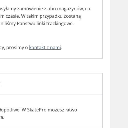
 wysyłamy zamówienie z obu magazynów, co
ym czasie. W takim przypadku zostaną
iliśmy Państwu linki trackingowe.
ący, prosimy o
kontakt z nami
.
E
kłopotliwe. W SkatePro możesz łatwo
ra.