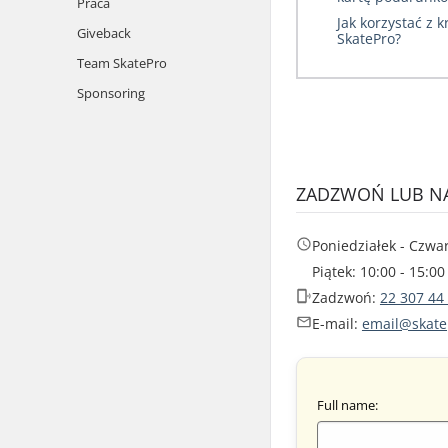
Praca
Jak korzystać z 
Giveback
SkatePro?
Team SkatePro
Sponsoring
ZADZWOŃ LUB NA
Poniedziałek - Czwar
Piątek: 10:00 - 15:00
Zadzwoń:
22 307 44
E-mail:
email@skate
Full name: