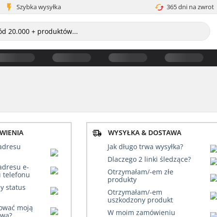
Szybka wysyłka
365 dni na zwrot
WIENIA
WYSYŁKA & DOSTAWA
adresu
Jak długo trwa wysyłka?
Dlaczego 2 linki śledzące?
adresu e-
Otrzymałam/-em złe
 telefonu
produkty
y status
Otrzymałam/-em
uszkodzony produkt
zować moją
W moim zamówieniu
ową?