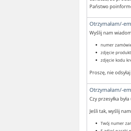
Państwo poinformo
Otrzymałam/-em 
Wyślij nam wiadom
numer zamówi
zdjęcie produkt
zdjęcie kodu kr
Proszę, nie odsyła
Otrzymałam/-em
Czy przesyłka była
Jeśli tak, wyślij nam
Twój numer za
5 zdjęć paczki