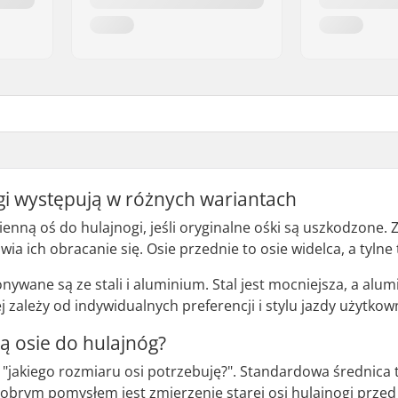
gi występują w różnych wariantach
ienną oś do hulajnogi, jeśli oryginalne ośki są uszkodzone. 
ia ich obracanie się. Osie przednie to osie widelca, a tylne 
nywane są ze stali i aluminium. Stal jest mocniejsza, a alum
 zależy od indywidualnych preferencji i stylu jazdy użytkow
ją osie do hulajnóg?
: "jakiego rozmiaru osi potrzebuję?". Standardowa średnica
brym pomysłem jest zmierzenie starej osi hulajnogi przed