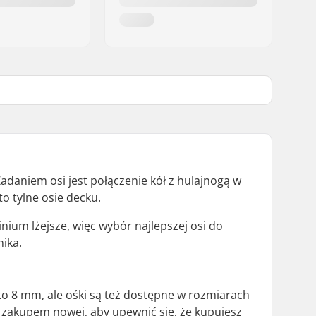
Zadaniem osi jest połączenie kół z hulajnogą w
to tylne osie decku.
inium lżejsze, więc wybór najlepszej osi do
nika.
 to 8 mm, ale ośki są też dostępne w rozmiarach
 zakupem nowej, aby upewnić się, że kupujesz