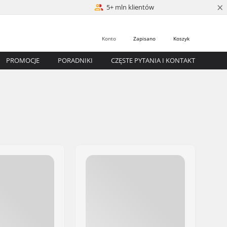
×
5+ mln klientów
Konto
Zapisano
Koszyk
PROMOCJE
PORADNIKI
CZĘSTE PYTANIA I KONTAKT