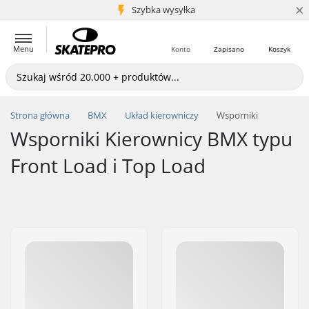
×
5+ mln klientów
Szybka wysyłka
Menu
Konto
Zapisano
Koszyk
Strona główna
BMX
Układ kierowniczy
Wsporniki
Wsporniki Kierownicy BMX typu
Front Load i Top Load