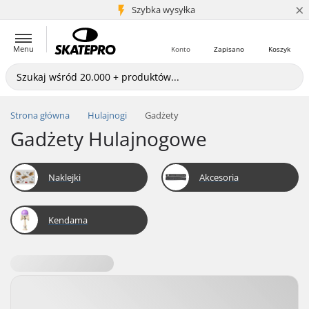
×
5+ mln klientów
Szybka wysyłka
Menu
Konto
Zapisano
Koszyk
Strona główna
Hulajnogi
Gadżety
Gadżety Hulajnogowe
Naklejki
Akcesoria
Kendama