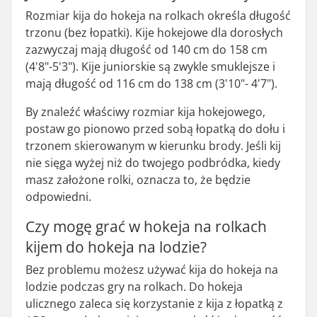
Rozmiar kija do hokeja na rolkach określa długość
trzonu (bez łopatki). Kije hokejowe dla dorosłych
zazwyczaj mają długość od 140 cm do 158 cm
(4'8"-5'3"). Kije juniorskie są zwykle smuklejsze i
mają długość od 116 cm do 138 cm (3'10"- 4'7").
By znaleźć właściwy rozmiar kija hokejowego,
postaw go pionowo przed sobą łopatką do dołu i
trzonem skierowanym w kierunku brody. Jeśli kij
nie sięga wyżej niż do twojego podbródka, kiedy
masz założone rolki, oznacza to, że będzie
odpowiedni.
Czy mogę grać w hokeja na rolkach
kijem do hokeja na lodzie?
Bez problemu możesz używać kija do hokeja na
lodzie podczas gry na rolkach. Do hokeja
ulicznego zaleca się korzystanie z kija z łopatką z