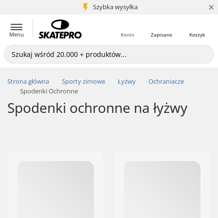
×
5+ mln klientów
Szybka wysyłka
Menu
Konto
Zapisano
Koszyk
Strona główna
Sporty zimowe
Łyżwy
Ochraniacze
Spodenki Ochronne
Spodenki ochronne na łyżwy