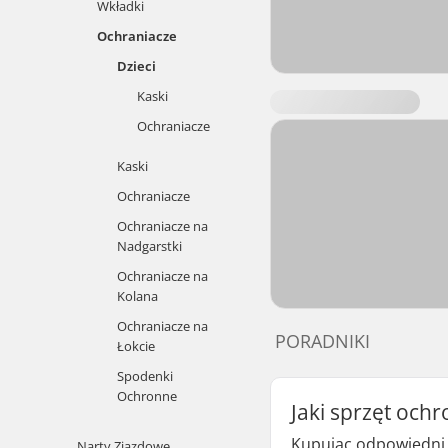
Wkładki
Ochraniacze
Dzieci
Kaski
Ochraniacze
Kaski
Ochraniacze
Ochraniacze na
Nadgarstki
Ochraniacze na
Kolana
Ochraniacze na
PORADNIKI
Łokcie
Spodenki
Ochronne
Jaki sprzęt ochr
Kupując odpowiedni s
Narty Zjazdowe