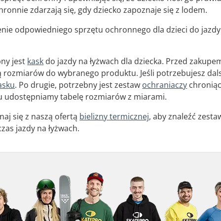
hronnie zdarzają się, gdy dziecko zapoznaje się z lodem.
enie odpowiedniego sprzętu ochronnego dla dzieci do jazdy n
bny jest
kask
do jazdy na łyżwach dla dziecka. Przed zakupe
lą rozmiarów do wybranego produktu. Jeśli potrzebujesz da
asku
. Po drugie, potrzebny jest zestaw
ochraniaczy
chroniący
u udostępniamy tabelę rozmiarów z miarami.
naj się z naszą ofertą
bielizny termicznej
, aby znaleźć zest
czas jazdy na łyżwach.