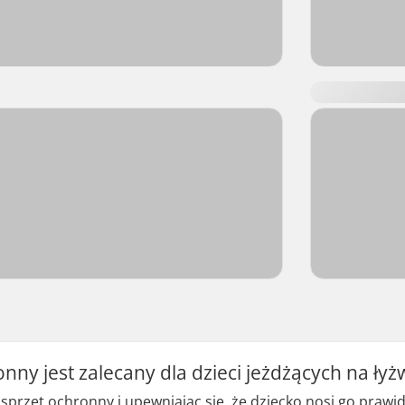
onny jest zalecany dla dzieci jeżdżących na ły
przęt ochronny i upewniając się, że dziecko nosi go prawid