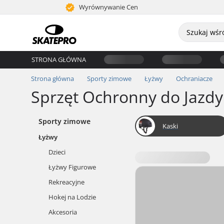
Wyrównywanie Cen
STRONA GŁÓWNA
Strona główna
Sporty zimowe
Łyżwy
Ochraniacze
Sprzęt Ochronny do Jazdy
Sporty zimowe
Kaski
Łyżwy
Dzieci
Łyżwy Figurowe
Rekreacyjne
Hokej na Lodzie
Akcesoria