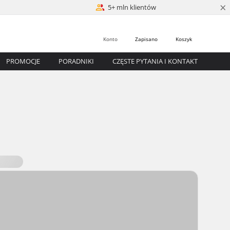
×
5+ mln klientów
Konto
Zapisano
Koszyk
PROMOCJE
PORADNIKI
CZĘSTE PYTANIA I KONTAKT