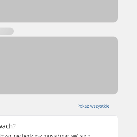
Pokaż wszystkie
żwach?
łowo, nie będziesz musiał martwić się o