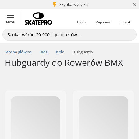
×
5+ mln klientów
Szybka wysyłka
Menu
Konto
Zapisano
Koszyk
Strona główna
BMX
Koła
Hubguardy
Hubguardy do Rowerów BMX