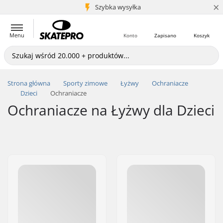
×
5+ mln klientów
Szybka wysyłka
Menu
Konto
Zapisano
Koszyk
Strona główna
Sporty zimowe
Łyżwy
Ochraniacze
Dzieci
Ochraniacze
Ochraniacze na Łyżwy dla Dzieci