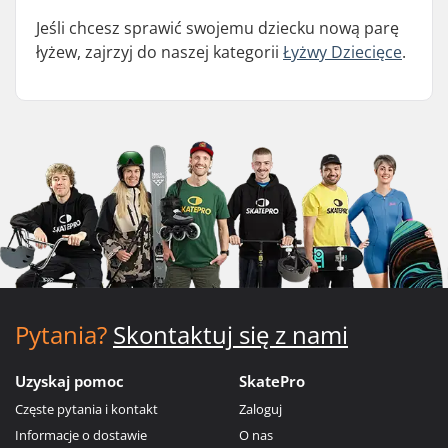
Jeśli chcesz sprawić swojemu dziecku nową parę
łyżew, zajrzyj do naszej kategorii
Łyżwy Dziecięce
.
Pytania?
Skontaktuj się z nami
Uzyskaj pomoc
SkatePro
Częste pytania i kontakt
Zaloguj
Informacje o dostawie
O nas