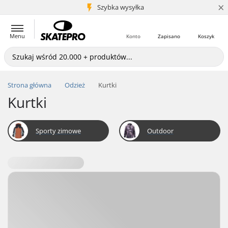
×
5+ mln klientów
Szybka wysyłka
Menu
Konto
Zapisano
Koszyk
Strona główna
Odzież
Kurtki
Kurtki
Sporty zimowe
Outdoor