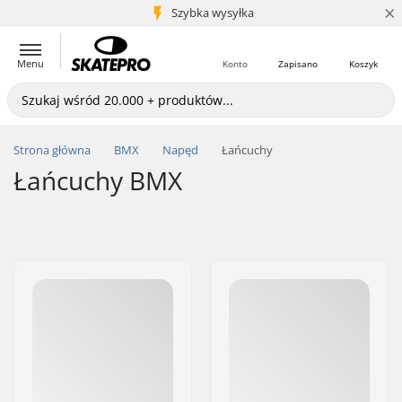
×
5+ mln klientów
Szybka wysyłka
Menu
Konto
Zapisano
Koszyk
Strona główna
BMX
Napęd
Łańcuchy
Łańcuchy BMX