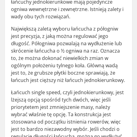
łańcuchy jednokierunkowe mają pojedyncze
ogniwa wewnętrzne i zewnętrzne. Istnieją zalety i
wady obu tych rozwiązań.
Największą zaletą wyboru łańcucha z półogniw
jest precyzja, z jaką można regulować jego
długość. Półogniwa pozwalają na wydłużenie lub
skrócenie łańcucha o ½ ogniwa na raz. Oznacza
to, że można dokonać niewielkich zmian w
ogólnym położeniu tylnego koła. Główną wadą
jest to, że grubsze płytki boczne sprawiają, że
łańcuch jest cięższy niż łańcuch jednokierunkowy.
Łańcuch single speed, czyli jednokierunkowy, jest
lżejszą opcją spośród tych dwóch, więc jeśli
priorytetem jest zmniejszenie masy, należy
wybrać właśnie tę opcję. Ta konstrukcja jest
stosowana od początku istnienia rowerów, więc
jest to bardzo niezawodny wybór. Jeśli chodzi o
regulację długości łańcucha, można go wydłużyć