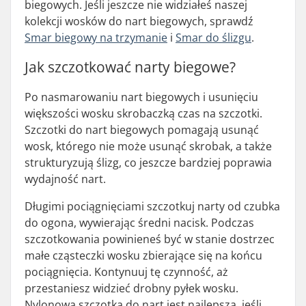
biegowych. Jeśli jeszcze nie widziałeś naszej
kolekcji wosków do nart biegowych, sprawdź
Smar biegowy na trzymanie
i
Smar do ślizgu
.
Jak szczotkować narty biegowe?
Po nasmarowaniu nart biegowych i usunięciu
większości wosku skrobaczką czas na szczotki.
Szczotki do nart biegowych pomagają usunąć
wosk, którego nie może usunąć skrobak, a także
strukturyzują ślizg, co jeszcze bardziej poprawia
wydajność nart.
Długimi pociągnięciami szczotkuj narty od czubka
do ogona, wywierając średni nacisk. Podczas
szczotkowania powinieneś być w stanie dostrzec
małe cząsteczki wosku zbierające się na końcu
pociągnięcia. Kontynuuj tę czynność, aż
przestaniesz widzieć drobny pyłek wosku.
Nylonowa szczotka do nart jest najlepsza, jeśli