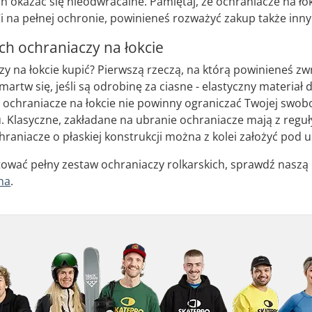
 okazać się nieodwracalne. Pamiętaj, że ochraniacze na łok
y Ci na pełnej ochronie, powinieneś rozważyć zakup także in
h ochraniaczy na łokcie
zy na łokcie kupić? Pierwszą rzeczą, na którą powinieneś zwr
artw się, jeśli są odrobinę za ciasne - elastyczny materiał 
chraniacze na łokcie nie powinny ograniczać Twojej swobod
. Klasyczne, zakładane na ubranie ochraniacze mają z reg
raniacze o płaskiej konstrukcji można z kolei założyć pod ub
tować pełny zestaw ochraniaczy rolkarskich, sprawdź naszą
na
.