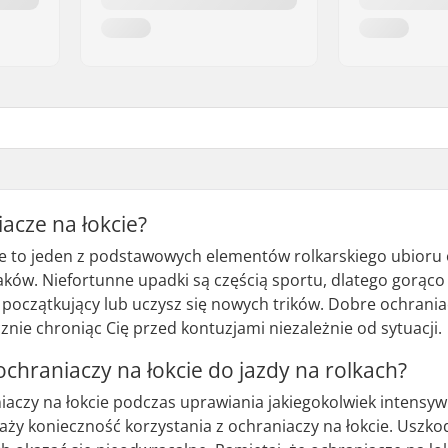
acze na łokcie?
ie to jeden z podstawowych elementów rolkarskiego ubioru 
ków. Niefortunne upadki są częścią sportu, dlatego gorąco
eś początkujący lub uczysz się nowych trików. Dobre ochra
nie chroniąc Cię przed kontuzjami niezależnie od sytuacji.
ochraniaczy na łokcie do jazdy na rolkach?
iaczy na łokcie podczas uprawiania jakiegokolwiek intensy
aży konieczność korzystania z ochraniaczy na łokcie. Uszk