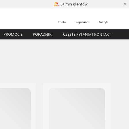
×
5+ mln klientów
Konto
Zapisano
Koszyk
PROMOCJE
PORADNIKI
CZĘSTE PYTANIA I KONTAKT