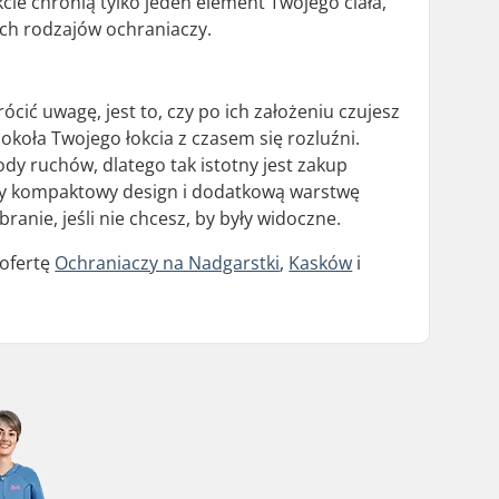
cie chronią tylko jeden element Twojego ciała,
nych rodzajów ochraniaczy.
ócić uwagę, jest to, czy po ich założeniu czujesz
dokoła Twojego łokcia z czasem się rozluźni.
y ruchów, dlatego tak istotny jest zakup
uły kompaktowy design i dodatkową warstwę
ranie, jeśli nie chcesz, by były widoczne.
 ofertę
Ochraniaczy na Nadgarstki
,
Kasków
i