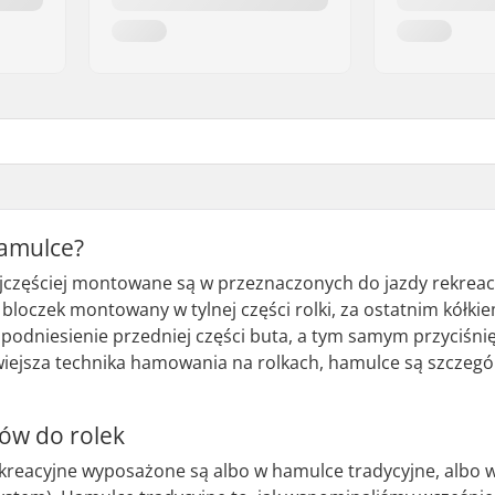
hamulce?
jczęściej montowane są w przeznaczonych do jazdy rekreacy
bloczek montowany w tylnej części rolki, za ostatnim kółk
odniesienie przedniej części buta, a tym samym przyciśnię
atwiejsza technika hamowania na rolkach, hamulce są szcze
ów do rolek
i rekreacyjne wyposażone są albo w hamulce tradycyjne, alb