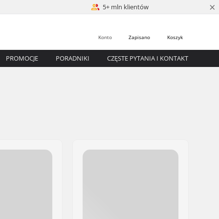
×
5+ mln klientów
Konto
Zapisano
Koszyk
PROMOCJE
PORADNIKI
CZĘSTE PYTANIA I KONTAKT