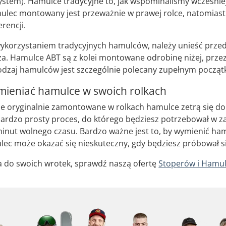
ystem). Hamulce tradycyjne to, jak wspominaliśmy wcześnie
amulec montowany jest przeważnie w prawej rolce, natomi
rencji.
korzystaniem tradycyjnych hamulców, należy unieść przedni
ża. Hamulce ABT są z kolei montowane odrobinę niżej, pr
 rodzaj hamulców jest szczególnie polecany zupełnym począ
mieniać hamulce w swoich rolkach
ryginalnie zamontowane w rolkach hamulce zetrą się do t
 bardzo prosty proces, do którego będziesz potrzebował w 
inut wolnego czasu. Bardzo ważne jest to, by wymienić hamu
ec może okazać się nieskuteczny, gdy będziesz próbował s
ca do swoich wrotek, sprawdź naszą ofertę
Stoperów i Hamu