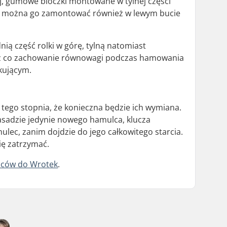
j, gumowe bloczki montowane w tylnej części
ast można go zamontować również w lewym bucie
ą część rolki w górę, tylną natomiast
zez co zachowanie równowagi podczas hamowania
tkującym.
ego stopnia, że konieczna będzie ich wymiana.
zasadzie jedynie nowego hamulca, klucza
lec, zanim dojdzie do jego całkowitego starcia.
ię zatrzymać.
lców do Wrotek
.