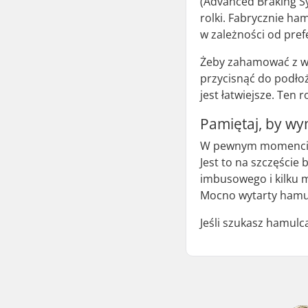
(Advanced Braking S
rolki. Fabrycznie h
w zależności od prefe
Żeby zahamować z wy
przycisnąć do podło
jest łatwiejsze. Ten
Pamiętaj, by wy
W pewnym momencie o
Jest to na szczęście
imbusowego i kilku m
Mocno wytarty hamul
Jeśli szukasz hamul