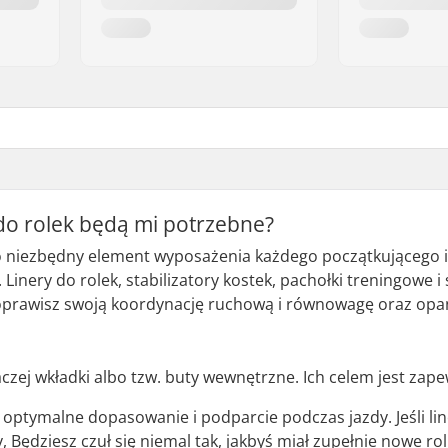
 do rolek będą mi potrzebne?
to niezbędny element wyposażenia każdego początkującego i
. Linery do rolek, stabilizatory kostek, pachołki treningowe
poprawisz swoją koordynację ruchową i równowagę oraz opan
naczej wkładki albo tzw. buty wewnętrzne. Ich celem jest zap
optymalne dopasowanie i podparcie podczas jazdy. Jeśli lin
 Będziesz czuł się niemal tak, jakbyś miał zupełnie nowe ro