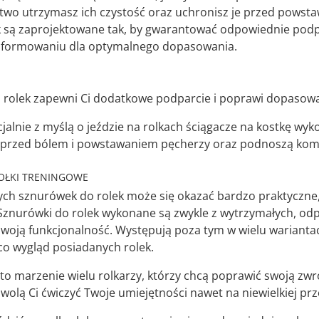
łatwo utrzymasz ich czystość oraz uchronisz je przed pow
 są zaprojektowane tak, by gwarantować odpowiednie podpa
formowaniu dla optymalnego dopasowania.
do rolek zapewni Ci dodatkowe podparcie i poprawi dopasowa
alnie z myślą o jeździe na rolkach ściągacze na kostkę wy
przed bólem i powstawaniem pęcherzy oraz podnoszą komfo
OŁKI TRENINGOWE
ch sznurówek do rolek może się okazać bardzo praktyczne,
znurówki do rolek wykonane są zwykle z wytrzymałych, odpo
swoją funkcjonalność. Występują poza tym w wielu wariantac
co wygląd posiadanych rolek.
to marzenie wielu rolkarzy, którzy chcą poprawić swoją zwr
wolą Ci ćwiczyć Twoje umiejętności nawet na niewielkiej prz