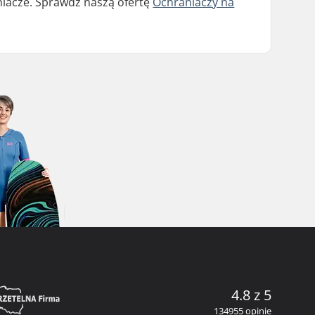
aniacze. Sprawdź naszą ofertę
Ochraniaczy na
4.8 z 5
134955 opinie