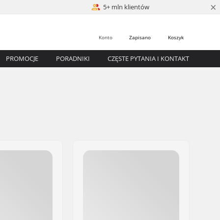
×
5+ mln klientów
Konto
Zapisano
Koszyk
PROMOCJE
PORADNIKI
CZĘSTE PYTANIA I KONTAKT