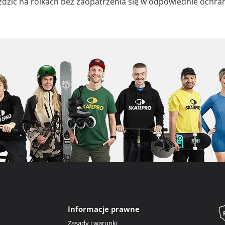
eździć na rolkach bez zaopatrzenia się w odpowiednie ochr
Informacje prawne
Zasady i warunki