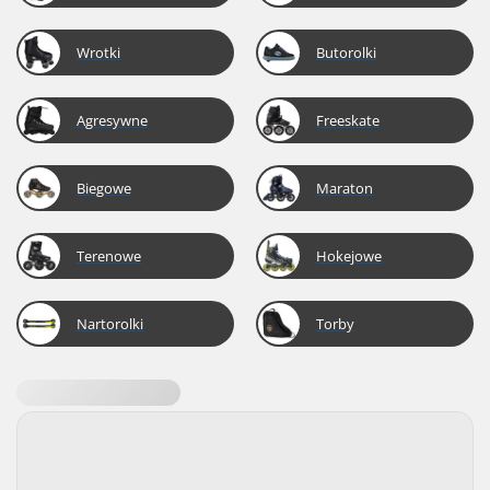
Wrotki
Butorolki
Agresywne
Freeskate
Biegowe
Maraton
Terenowe
Hokejowe
Nartorolki
Torby