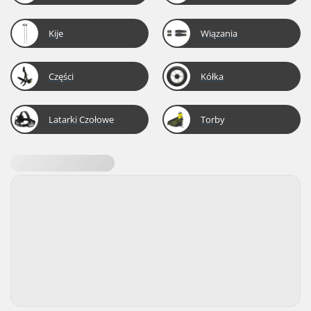
Kije
Wiązania
Części
Kółka
Latarki Czołowe
Torby