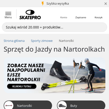
×
5+ mln klientów
Szybka wysyłka
Menu
Konto
Zapisano
Koszyk
Strona główna
Sporty zimowe
Nartorolki
Sprzęt do Jazdy na Nartorolkach
Nartorolki
Buty