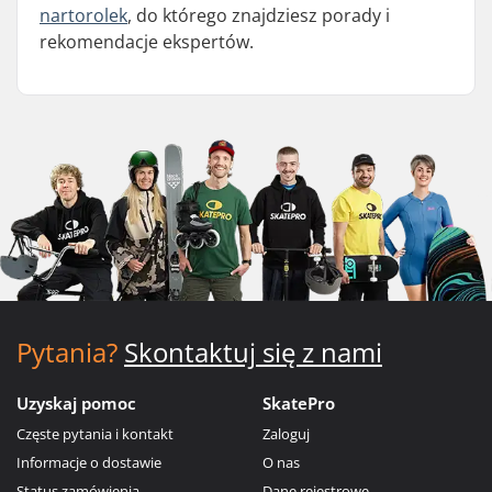
nartorolek
, do którego znajdziesz porady i
rekomendacje ekspertów.
Pytania?
Skontaktuj się z nami
Uzyskaj pomoc
SkatePro
Częste pytania i kontakt
Zaloguj
Informacje o dostawie
O nas
Status zamówienia
Dane rejestrowe