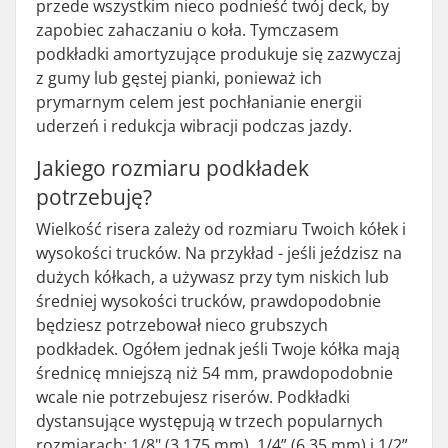
przede wszystkim nieco podnieść twój deck, by
zapobiec zahaczaniu o koła. Tymczasem
podkładki amortyzujące produkuje się zazwyczaj
z gumy lub gęstej pianki, ponieważ ich
prymarnym celem jest pochłanianie energii
uderzeń i redukcja wibracji podczas jazdy.
Jakiego rozmiaru podkładek
potrzebuję?
Wielkość risera zależy od rozmiaru Twoich kółek i
wysokości trucków. Na przykład - jeśli jeździsz na
dużych kółkach, a używasz przy tym niskich lub
średniej wysokości trucków, prawdopodobnie
będziesz potrzebował nieco grubszych
podkładek. Ogółem jednak jeśli Twoje kółka mają
średnicę mniejszą niż 54 mm, prawdopodobnie
wcale nie potrzebujesz riserów. Podkładki
dystansujące występują w trzech popularnych
rozmiarach: 1/8" (3,175 mm), 1/4” (6.35 mm) i 1/2”