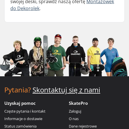
swojej deski, sprawdź naszą ofertę
Montażówek
do Dekorolek
.
Pytania?
Skontaktuj się z nami
Uzyskaj pomoc
SkatePro
Częste pytania i kontakt
Zaloguj
Informacje o dostawie
O nas
Status zamówienia
Dane rejestrowe