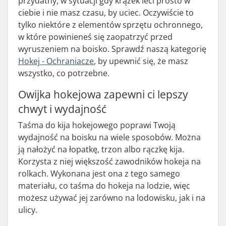
przydatny, w sytuacji gdy krążek leci prosto w
ciebie i nie masz czasu, by uciec. Oczywiście to
tylko niektóre z elementów sprzętu ochronnego,
w które powinieneś się zaopatrzyć przed
wyruszeniem na boisko. Sprawdź naszą kategorię
Hokej - Ochraniacze
, by upewnić się, że masz
wszystko, co potrzebne.
Owijka hokejowa zapewni ci lepszy
chwyt i wydajność
Taśma do kija hokejowego poprawi Twoją
wydajność na boisku na wiele sposobów. Można
ją nałożyć na łopatkę, trzon albo rączkę kija.
Korzysta z niej większość zawodników hokeja na
rolkach. Wykonana jest ona z tego samego
materiału, co taśma do hokeja na lodzie, więc
możesz używać jej zarówno na lodowisku, jak i na
ulicy.