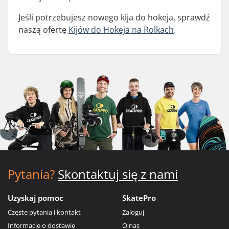
Jeśli potrzebujesz nowego kija do hokeja, sprawdź
naszą ofertę
Kijów do Hokeja na Rolkach
.
Pytania?
Skontaktuj się z nami
Uzyskaj pomoc
SkatePro
Częste pytania i kontakt
Zaloguj
Informacje o dostawie
O nas