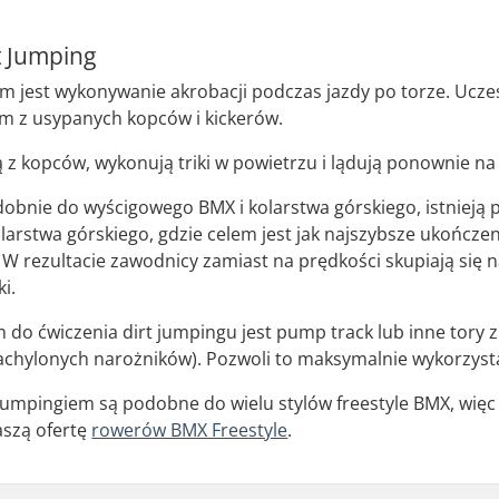
t Jumping
m jest wykonywanie akrobacji podczas jazdy po torze. Uczestn
 z usypanych kopców i kickerów.
z kopców, wykonują triki w powietrzu i lądują ponownie na
dobnie do wyścigowego BMX i kolarstwa górskiego, istnieją
arstwa górskiego, gdzie celem jest jak najszybsze ukończeni
W rezultacie zawodnicy zamiast na prędkości skupiają się na
ki.
 do ćwiczenia dirt jumpingu jest pump track lub inne tory
achylonych narożników). Pozwoli to maksymalnie wykorzyst
t jumpingiem są podobne do wielu stylów freestyle BMX, więc
aszą ofertę
rowerów BMX Freestyle
.