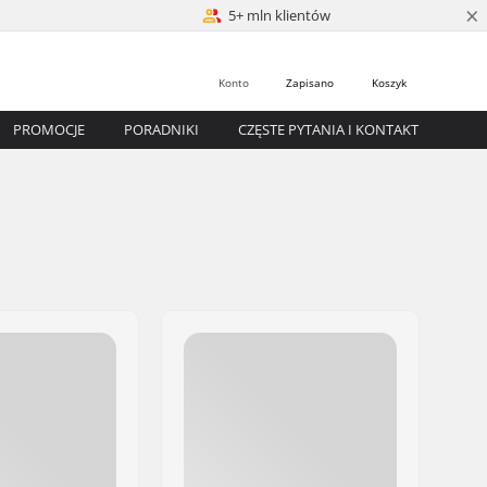
×
5+ mln klientów
Konto
Zapisano
Koszyk
PROMOCJE
PORADNIKI
CZĘSTE PYTANIA I KONTAKT