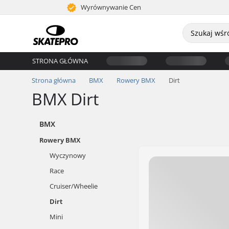
Wyrównywanie Cen
STRONA GŁÓWNA
Strona główna
BMX
Rowery BMX
Dirt
BMX Dirt
BMX
Rowery BMX
Wyczynowy
Race
Cruiser/Wheelie
Dirt
Mini