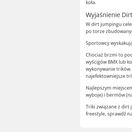
koła.
Wyjaśnienie Dir
W dirt jumpingu cele
po torze zbudowanym
Sportowcy wyskakują 
Chociaż brzmi to po
wyścigów BMX lub kol
wykonywanie trików. 
najefektowniejsze tri
Najlepszym miejscem
wyboje) i bermów (n
Triki związane z dir
freestyle, sprawdź n