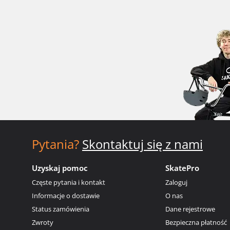
Pytania?
Skontaktuj się z nami
Uzyskaj pomoc
SkatePro
Częste pytania i kontakt
Zaloguj
Informacje o dostawie
O nas
Status zamówienia
Dane rejestrowe
Zwroty
Bezpieczna płatność