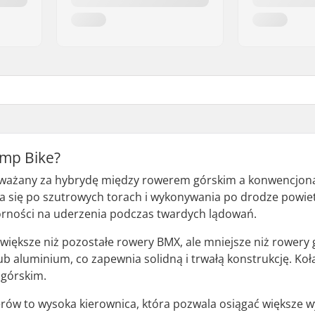
Jump Bike?
uważany za hybrydę między rowerem górskim a konwencjon
ia się po szutrowych torach i wykonywania po drodze powiet
orności na uderzenia podczas twardych lądowań.
większe niż pozostałe rowery BMX, ale mniejsze niż rowery 
b aluminium, co zapewnia solidną i trwałą konstrukcję. Koła 
 górskim.
rów to wysoka kierownica, która pozwala osiągać większe wy