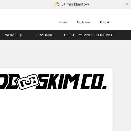
×
5+ mln klientów
Konto
Zapisano
Koszyk
PROMOCJE
PORADNIKI
CZĘSTE PYTANIA I KONTAKT