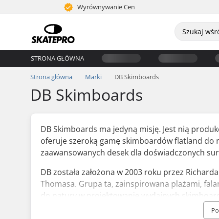
Wyrównywanie Cen
STRONA GŁÓWNA
Strona główna
Marki
DB Skimboards
DB Skimboards
DB Skimboards ma jedyną misję. Jest nią produk
oferuje szeroką gamę skimboardów flatland do n
zaawansowanych desek dla doświadczonych sur
DB została założona w 2003 roku przez Richarda
Thomasa. Grupa ta, zainspirowana plażami, falam
do natury w projektowanie wydajnych skimboar
pochodzących ze zrównoważonych upraw, a także
Po