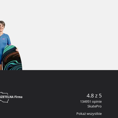
4.8 z 5
134951 opinie
SkatePro
Pokaż wszystkie