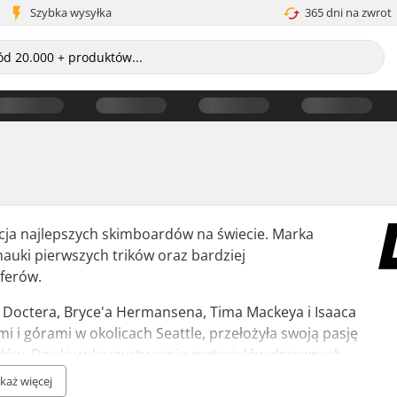
Szybka wysyłka
365 dni na zwrot
cja najlepszych skimboardów na świecie. Marka
auki pierwszych trików oraz bardziej
ferów.
 Doctera, Bryce'a Hermansena, Tima Mackeya i Isaaca
i i górami w okolicach Seattle, przełożyła swoją pasję
dów. Dzięki wykorzystywaniu materiałów drzewnych
 procesów rafinowanego tłoczenia, ich produkty są
każ więcej