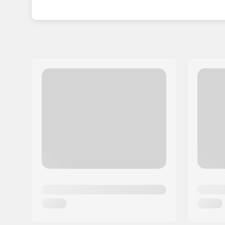
trwałe i nie wpływają negatywnie na środowisko.
Jeśli poszukujesz deski o solidnej konstrukcji 
wyborem dla Ciebie. Innowacyjność i pasja właśc
każdego użytkownika.