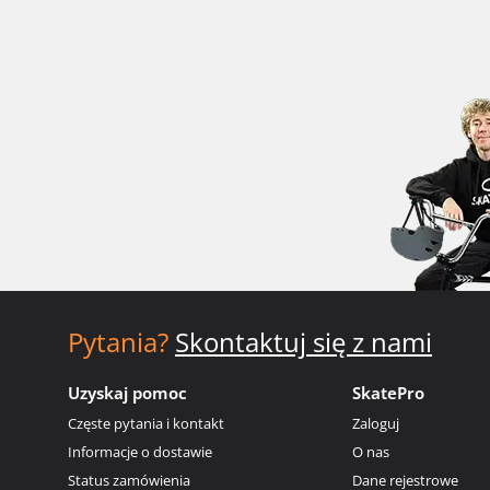
Pytania?
Skontaktuj się z nami
Uzyskaj pomoc
SkatePro
Częste pytania i kontakt
Zaloguj
Informacje o dostawie
O nas
Status zamówienia
Dane rejestrowe