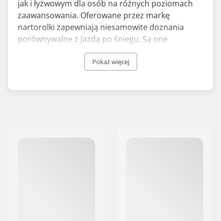
jak i łyżwowym dla osób na różnych poziomach
zaawansowania. Oferowane przez markę
nartorolki zapewniają niesamowite doznania
porównywalne z jazdą po śniegu. Są one
skonstruowane z trwałych materiałów, takich jak
włókno węglowe i szklane oraz aluminium.
Pokaż więcej
Oprócz kompletnych nartorolek, firma oferuje
szeroki wybór części, między innymi kółek i
fenderów.
Swenor zostało założone w Szwecji w 1981 roku, a
w 1994 roku przeniosło swoją działalność do
Norwegii, gdzie obecnie mieści się ich główna
siedziba. Marka jest oficjalnym dostawcą
nartorolek dla norweskiej i szwedzkiej kadry
narodowej, co jest dobrym świadectwem jakości i
trwałości jej produktów.
Nartorolki Swenor to nie tylko doskonały sposób
na trening biegowy poza sezonem, ale także