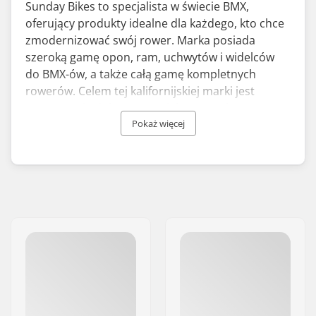
Sunday Bikes to specjalista w świecie BMX,
oferujący produkty idealne dla każdego, kto chce
zmodernizować swój rower. Marka posiada
szeroką gamę opon, ram, uchwytów i widelców
do BMX-ów, a także całą gamę kompletnych
rowerów. Celem tej kalifornijskiej marki jest
wytwarzanie dobrze zaprojektowanych
produktów wysokiej jakości. Sunday Bikes znane
Pokaż więcej
jest przede wszystkim z modeli Streetweeper i
Soundwave, które łączą w sobie trwałość i
eleganckie wzornictwo.
Marka została założona w 2005 roku i od tego
czasu prężnie się rozwija. Obecnie uznawana jest
za producenta sprzętu BMX o wysokiej jakości w
przystępnych cenach. Ponadto Sunday jest
aktywnym członkiem społeczności BMX i
sponsoruje wielu pro-riderów startujących w
zawodach na całym świecie.