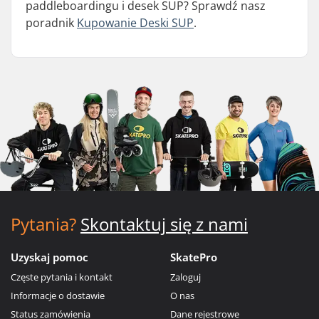
paddleboardingu i desek SUP? Sprawdź nasz
poradnik
Kupowanie Deski SUP
.
Pytania?
Skontaktuj się z nami
Uzyskaj pomoc
SkatePro
Częste pytania i kontakt
Zaloguj
Informacje o dostawie
O nas
Status zamówienia
Dane rejestrowe