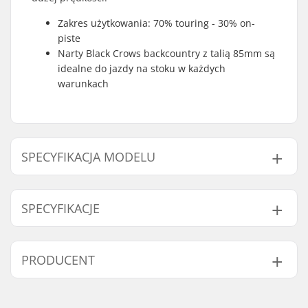
Zakres użytkowania: 70% touring - 30% on-
piste
Narty Black Crows backcountry z talią 85mm są
idealne do jazdy na stoku w każdych
warunkach
SPECYFIKACJA MODELU
Model
Szerokość
Waga - para
SPECYFIKACJE
163cm
118/85/102 mm
1951g
170cm
123/85/107 mm
2257g
Rocznik:
23/24
PRODUCENT
176cm
126/85/109 mm
2257g
Szerokość nart:
85mm
Zastosowanie:
Touring
182cm
126/85/109 mm
2228g
Imię:
CAB 5-4 SAS
Umiejętności:
Zaawansowany