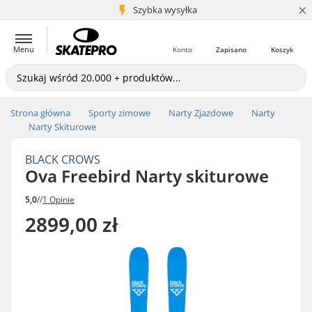
×
5+ mln klientów
Szybka wysyłka
Menu
Konto
Zapisano
Koszyk
Strona główna
Sporty zimowe
Narty Zjazdowe
Narty
Narty Skiturowe
BLACK CROWS
Ova Freebird Narty skiturowe
5,0
//
1 Opinie
2899,00 zł