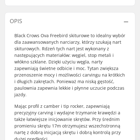
OPIS
Black Crows Ova Freebird skiturowe to idealny wybór
dla zaawansowanych narciarzy, którzy szukają nart
skiturowych. Rdzeń tych nart jest wykonany z
następujących materiałów: węgiel, stop metali i
włókno szklane. Dzięki użyciu węgla, narty
zapewniają świetne odbicie i moc. Tytan zwiększa
przenoszenie mocy i możliwości carvingu na krótkich
i długich zakrętach. Ponieważ ma niską gęstość,
paulownia zapewnia lekkie i płynne uczucie podczas
jazdy.
Mając profil z camber i tip rocker, zapewniają
precyzyjny carving i wydajne trzymanie krawędzi a
także łatwiejsze inicjowanie skrętów. Przy średnim
promieniu skrętu 17m otrzymujesz wszechstronną
nartę z dobrą inicjacją skrętu i dobrą kontrolą przy
dużej prędkości.