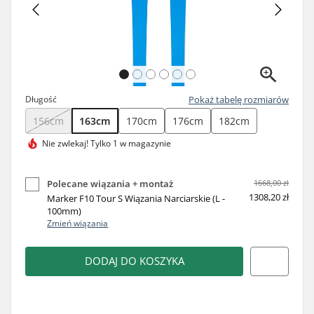
Długość
Pokaż tabelę rozmiarów
156cm
163cm
170cm
176cm
182cm
Nie zwlekaj!
Tylko 1 w magazynie
Polecane wiązania + montaż
1668,00 zł
1308,20 zł
Marker F10 Tour S Wiązania Narciarskie (L -
100mm)
Zmień wiązania
DODAJ DO KOSZYKA