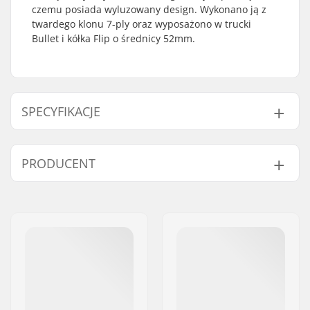
czemu posiada wyluzowany design. Wykonano ją z
twardego klonu 7-ply oraz wyposażono w trucki
Bullet i kółka Flip o średnicy 52mm.
SPECYFIKACJE
Szerokość decku:
8.25" (21cm)
PRODUCENT
Długość decku:
31.85" (80.9cm)
Rozstaw Osi:
14.22" (36.1cm)
Imię:
Circus Circus ApS
Materiał decku:
Twardy klon
Adres:
Australiensvej 20. st. th.
Cechy decku:
Double kicktail
Kod pocztowy:
2100
Średnica kół:
52mm
Miasto:
Copenhagen
Twardość kół:
99A
Kraj:
Dania
Materiał kółek:
PU odcisk
Klasyfikacja i
ABEC-7