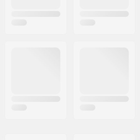
dokładność łożysk:
Concave:
Medium
Truck type:
Standard kingpin,
Standard hanger
Szerokość hanger'a:
129mm (5")
Griptape:
Pre-gripped
Maksymalna waga
100 kg
użytkownika: