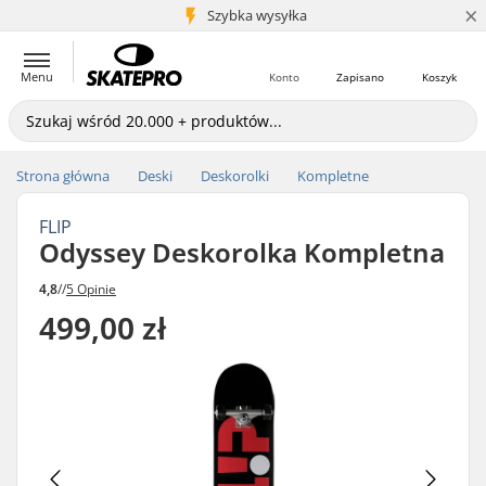
×
5+ mln klientów
Szybka wysyłka
Menu
Konto
Zapisano
Koszyk
Strona główna
Deski
Deskorolki
Kompletne
FLIP
Odyssey Deskorolka Kompletna
4,8
//
5 Opinie
499,00 zł