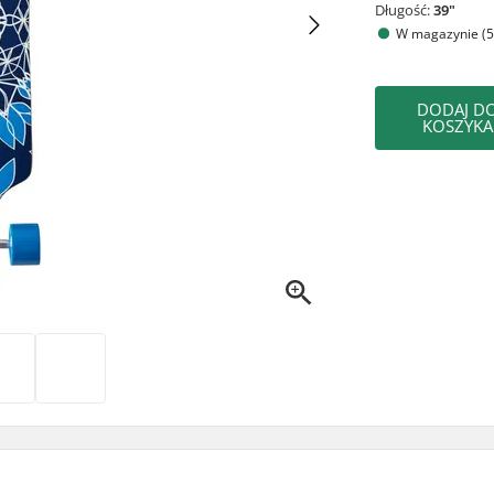
Długość:
39"
W magazynie (5
DODAJ D
KOSZYKA