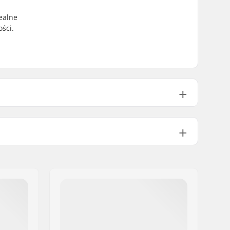
ealne
ści.
180mm (7")
78A
70mm
łożysk:
ABEC-5
Carving
wnika:
90 kg