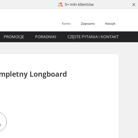
×
5+ mln klientów
Konto
Zapisano
Koszyk
PROMOCJE
PORADNIKI
CZĘSTE PYTANIA I KONTAKT
mpletny Longboard