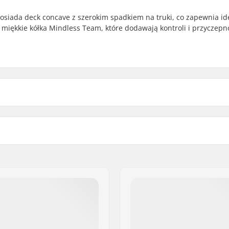
siada deck concave z szerokim spadkiem na truki, co zapewnia id
miękkie kółka Mindless Team, które dodawają kontroli i przyczepno
cm)
Szerokość hanger'a:
cm)
Twardość bushingów:
dyjski, 7-warstw
Średnica koła:
Cut outs
Klasyfikacja i dokładność 
Styl Jazdy:
ed
Maksymalna waga użytko
kingpin, Drop through