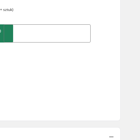
+ sztuk)
O