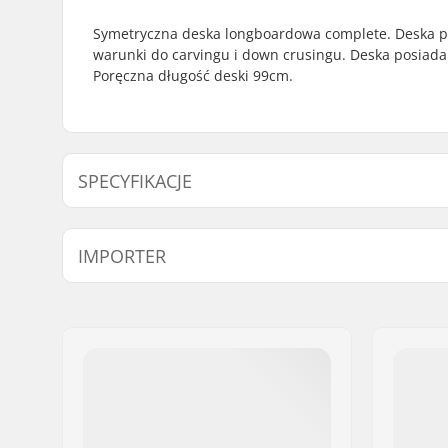
Symetryczna deska longboardowa complete. Deska po
warunki do carvingu i down crusingu. Deska posiada 
Poręczna długość deski 99cm.
SPECYFIKACJE
Szerokość decku:
9.5" (24.1
IMPORTER
Długość decku:
39" (99.1
Materiał decku:
Klon kana
Imię:
Centrano ApS
Cechy decku:
Twin tip, 
Adres:
Omega 6
Concave:
Tak
Kod pocztowy:
8382
Griptape:
Pre-gripp
Miasto:
Hinnerup
Truck type:
Inverted 
Kraj:
Dania