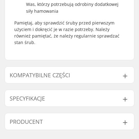
Was, którzy potrzebują odrobiny dodatkowej
siły hamowania
Pamiętaj, aby sprawdzić śruby przed pierwszym
użyciem i dokręcić je w razie potrzeby. Należy
również pamiętać, że należy regularnie sprawdzać
stan śrub.
KOMPATYBILNE CZĘŚCI
Znajdź produkty kompatybilne z K2 Raider Rolki dla
dzieci:
SPECYFIKACJE
But z Regulowanym
Tak
PRODUCENT
Rozmiarem:
Średnica koła:
70mm
Kompatybilne części
Imię:
EOC Europe GmbH
Rodzaj buta:
Soft