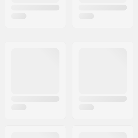
dokładność łożysk:
Hamulec:
Tak