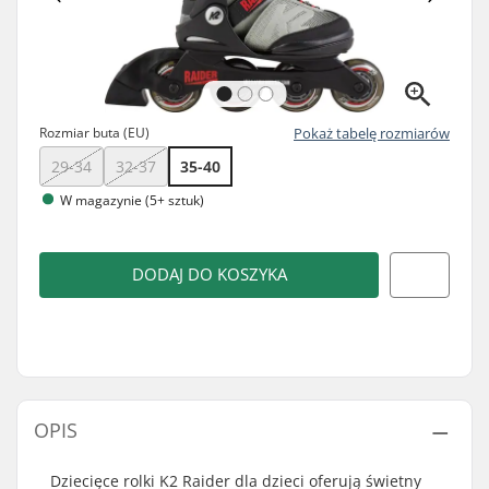
Rozmiar buta (EU)
Pokaż tabelę rozmiarów
29-34
32-37
35-40
W magazynie (5+ sztuk)
DODAJ DO KOSZYKA
OPIS
Dziecięce rolki K2 Raider dla dzieci oferują świetny