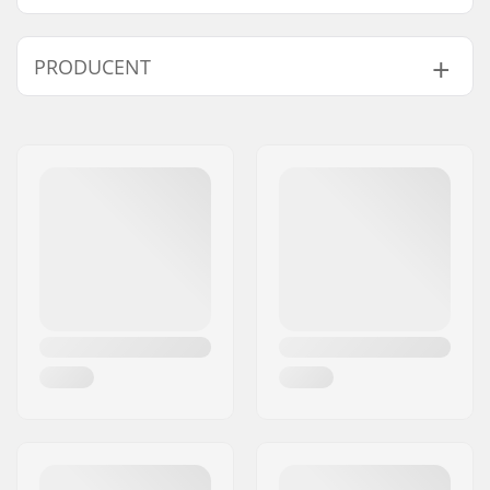
PRODUCENT
Imię:
STM Sport A/S
Adres:
Industrivej 19
Kod pocztowy:
8260
Miasto:
Viby J
Kraj:
Dania