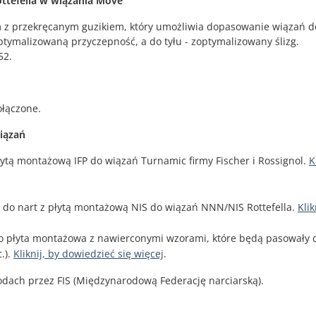
ottefella w wiązania Move
m z przekręcanym guzikiem, który umożliwia dopasowanie wiązań d
ymalizowaną przyczepność, a do tyłu - zoptymalizowany ślizg.
52.
ołączone.
iązań
łytą montażową IFP do wiązań Turnamic firmy Fischer i Rossignol.
K
.
ć do nart z płytą montażową NIS do wiązań NNN/NIS Rottefella.
Klik
 to płyta montażowa z nawierconymi wzorami, które będą pasowały 
.).
Kliknij, by dowiedzieć się więcej
.
odach przez FIS (Międzynarodową Federację narciarską).