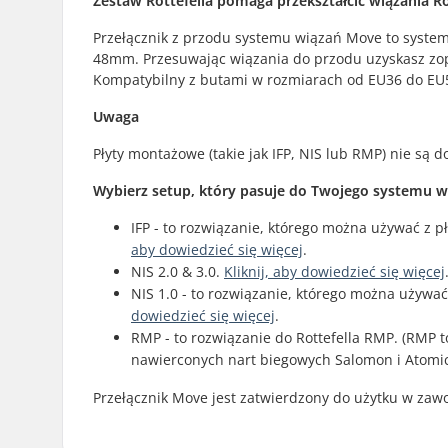
Zestaw Rottefella pomaga przekształcić wiązania R
Przełącznik z przodu systemu wiązań Move to syste
48mm. Przesuwając wiązania do przodu uzyskasz zopt
Kompatybilny z butami w rozmiarach od EU36 do EU
Uwaga
Płyty montażowe (takie jak IFP, NIS lub RMP) nie są d
Wybierz setup, który pasuje do Twojego systemu w
IFP - to rozwiązanie, którego można używać z p
aby dowiedzieć się więcej
.
NIS 2.0 & 3.0.
Kliknij, aby dowiedzieć się więcej
NIS 1.0 - to rozwiązanie, którego można używa
dowiedzieć się więcej
.
RMP - to rozwiązanie do Rottefella RMP. (RMP
nawierconych nart biegowych Salomon i Atomic
Przełącznik Move jest zatwierdzony do użytku w zaw