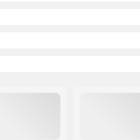
tch Wiązania:
Szerokość:
ink (NNN), Turnamic
Waga - para:
Płyty montażowe do tych 