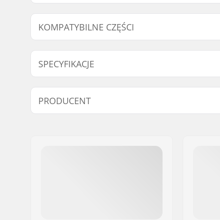
KOMPATYBILNE CZĘŚCI
Znajdź produkty kompatybilne z Rottefella Move Swi
SPECYFIKACJE
Kompatybilne części
Rodzaj nart:
Klasyczny
PRODUCENT
Kompatybilne buty:
NNN, Prol
(NNN)
Imię:
Rottefella AS
Adres:
Ringeriksveien 70
Kod pocztowy:
3414
Miasto:
Lierstranda
Kraj:
Norwegia