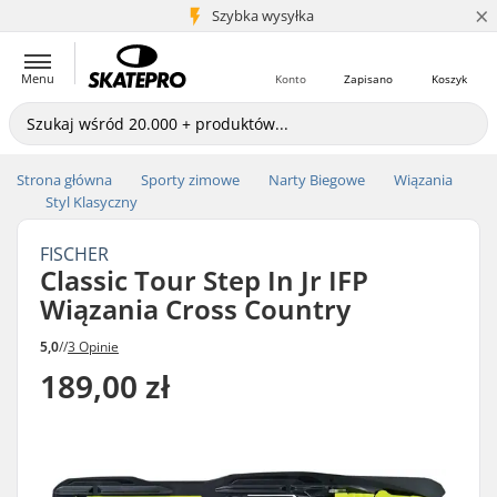
×
5+ mln klientów
Szybka wysyłka
Menu
Konto
Zapisano
Koszyk
Strona główna
Sporty zimowe
Narty Biegowe
Wiązania
Styl Klasyczny
FISCHER
Classic Tour Step In Jr IFP
Wiązania Cross Country
5,0
//
3 Opinie
189,00 zł