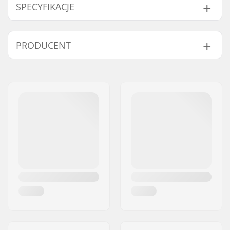
Step In Jr IFP Wiązania Cross Country:
SPECYFIKACJE
Rodzaj nart:
Dzieci/Młodzież
PRODUCENT
Kompatybilne buty:
NNN, Prolink (NNN),
Kompatybilne części
Turnamic (NNN)
Imię:
Fischer Sports GmbH
Szerokość:
54mm
Adres:
Fischerstraße 8
Waga - para:
220g
Kod pocztowy:
4910
Płyty montażowe do
IFP Junior Turnamic
Miasto:
Ried im Innkreis
tych wiązań:
Plate
Kraj:
Austria