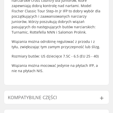
narciarskie cross country dla juniorow, które
zapewniają dobrą kontrolę nad nartami. Model
Fischer Classic Tour Step-In Jr IFP to dobry wybór dla
początkujących i zaawansowanych narciarzy
juniorów, którzy poszukują dobrych wiązań
pasujących do następujących butów narciarskich:
Turnamic, Rottefella NNN i Salomon Prolink.
Wiązania można odrobinę regulować z przodu i z
tyłu, zwiększając tym zamym przyczepność lub ślizg.
Rozmiary butów: US dziecięce 7.5C - 6.5 (EU 25 - 40)
Wiązania można mocować jedynie na płytach IFP, a
nie na płytach NIS.
KOMPATYBILNE CZĘŚCI
Znajdź produkty kompatybilne z Fischer Classic Tour