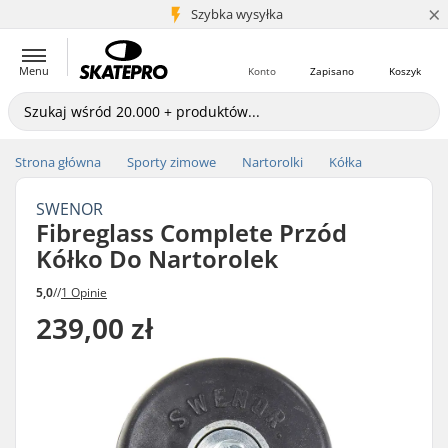
×
5+ mln klientów
Szybka wysyłka
Menu
Konto
Zapisano
Koszyk
Strona główna
Sporty zimowe
Nartorolki
Kółka
SWENOR
Fibreglass Complete Przód
Kółko Do Nartorolek
5,0
//
1 Opinie
239,00 zł