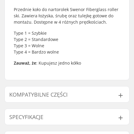
Przednie koło do nartorolek Swenor Fiberglass roller
ski. Zawiera łożyska, śrubę oraz tulejkę gotowe do
montażu. Dostępne w 4 różnych prędkościach.
Type 1 = Szybkie
Type 2 = Standardowe
Type 3 = Wolne
Type 4 = Bardzo wolne
Zauważ, że
: Kupujesz jedno kółko
KOMPATYBILNE CZĘŚCI
Znajdź produkty kompatybilne z Swenor Fibreglass
Complete Przód Kółko Do Nartorolek:
SPECYFIKACJE
Prędkość koła:
Standard (2)