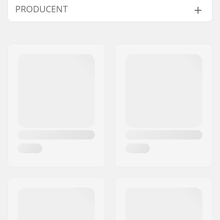
PRODUCENT
Kół w paczce:
1
Kompatybilne części
Funkcja łożysk:
Free Flowing
Imię:
Sportimport AS
Rodzaj kółka:
Przednie
Adres:
Trøskeholtet 3
Materiał:
Guma
Kod pocztowy:
1708
Średnica koła:
70mm
Miasto:
Sarpsborg
Szerokość kółka:
45mm
Kraj:
Norwegia
Rodzaj nartorolki:
Klasyczny
Śruba, łożysko itp.
Tak
włączone: