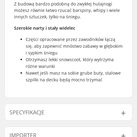
Z budową bardzo podobną do zwykłej hulajnogi
możesz równie łatwo rzucać barspiny, whipy i wiele
innych sztuczek, tylko na śniegu.
Szerokie narty i stały widelec
Części opracowane przez zawodników łączą
się, aby zapewnić mnóstwo zabawy w głębokim
i sypkim śniegu
Otrzymasz lekki snowscoot, który wytrzyma
różne warunki
Nawet jeśli masz na sobie grube buty, stalowe
szpilki na decku będą mocno trzymać
SPECYFIKACJE
Waga:
5630g
IMPORTER
Montaż:
Niezmontowany