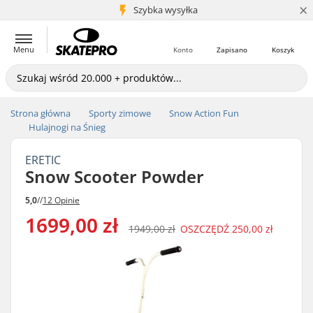
×
5+ mln klientów
Szybka wysyłka
Menu
Konto
Zapisano
Koszyk
Strona główna
Sporty zimowe
Snow Action Fun
Hulajnogi na Śnieg
ERETIC
Snow Scooter Powder
5,0
//
12 Opinie
1699,00 zł
1949,00 zł
OSZCZĘDŹ
250,00 zł