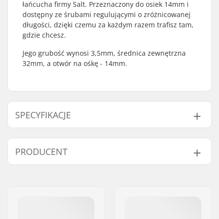
łańcucha firmy Salt. Przeznaczony do osiek 14mm i
dostępny ze śrubami regulującymi o zróżnicowanej
długości, dzięki czemu za każdym razem trafisz tam,
gdzie chcesz.
Jego grubość wynosi 3,5mm, średnica zewnętrzna
32mm, a otwór na ośkę - 14mm.
SPECYFIKACJE
Waga:
17g
PRODUCENT
Imię:
We Make Things GmbH
Adres:
RICHARD-BYRD-STR. 12
Kod pocztowy:
50829
Miasto:
Köln