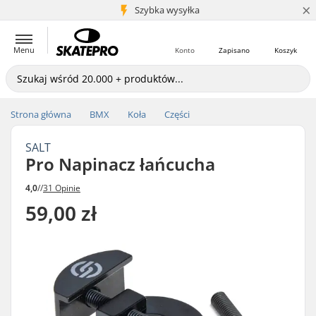
×
5+ mln klientów
Szybka wysyłka
Menu
Konto
Zapisano
Koszyk
Strona główna
BMX
Koła
Części
SALT
Pro Napinacz łańcucha
4,0
//
31 Opinie
59,00 zł