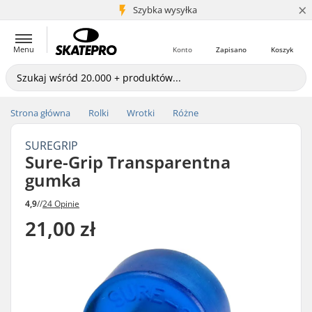
×
5+ mln klientów
Szybka wysyłka
Menu
Konto
Zapisano
Koszyk
Strona główna
Rolki
Wrotki
Różne
SUREGRIP
Sure-Grip Transparentna
gumka
4,9
//
24 Opinie
21,00 zł