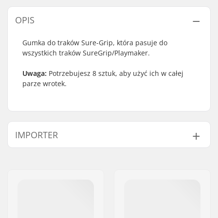
OPIS
Gumka do traków Sure-Grip, która pasuje do
wszystkich traków SureGrip/Playmaker.
Uwaga:
Potrzebujesz 8 sztuk, aby użyć ich w całej
parze wrotek.
IMPORTER
Imię:
Centrano ApS
Adres:
Omega 6
Kod pocztowy:
8382
Miasto:
Hinnerup
Kraj:
Dania