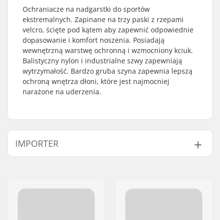
Ochraniacze na nadgarstki do sportów
ekstremalnych. Zapinane na trzy paski z rzepami
velcro, ścięte pod kątem aby zapewnić odpowiednie
dopasowanie i komfort noszenia. Posiadają
wewnętrzną warstwę ochronną i wzmocniony kciuk.
Balistyczny nylon i industrialne szwy zapewniają
wytrzymałość. Bardzo gruba szyna zapewnia lepszą
ochroną wnętrza dłoni, które jest najmocniej
narażone na uderzenia.
IMPORTER
Imię:
Centrano ApS
Adres:
Omega 6
Kod pocztowy:
8382
Miasto:
Hinnerup