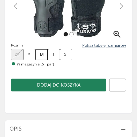
Rozmiar
Pokaż tabelę rozmiarów
XS
S
M
L
XL
W magazynie (5+ par)
DODAJ DO KOSZYKA
OPIS