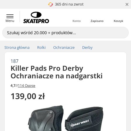
×
Wyrównywanie Cen
365 dni na zwrot
Menu
Konto
Zapisano
Koszyk
Strona główna
Rolki
Ochraniacze
Derby
187
Killer Pads Pro Derby
Ochraniacze na nadgarstki
4,7
//
114 Opinie
139,00 zł