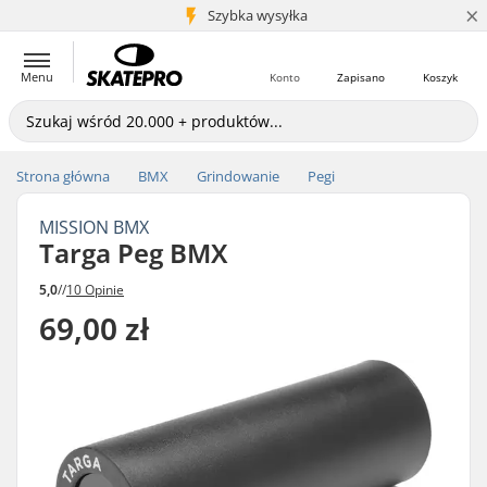
×
5+ mln klientów
Szybka wysyłka
Menu
Konto
Zapisano
Koszyk
Strona główna
BMX
Grindowanie
Pegi
MISSION BMX
Targa Peg BMX
5,0
//
10 Opinie
69,00 zł