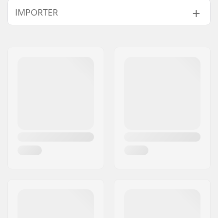
IMPORTER
Długość pegu:
11.4cm
Materiał:
Stal chromoly, Nylon
Imię:
Centrano ApS
Sztuk w paczce:
1
Adres:
Omega 6
Peg - waga:
255g
Kod pocztowy:
8382
Miasto:
Hinnerup
Kraj:
Dania