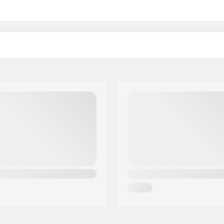
Materiał pedałów:
Waga: