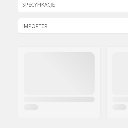
SPECYFIKACJE
Concave pedałów:
Yes
IMPORTER
Średnica ośki pedałów:
9/16"
Imię:
Centrano ApS
Adres:
Omega 6
Kod pocztowy:
8382
Miasto:
Hinnerup
Kraj:
Dania