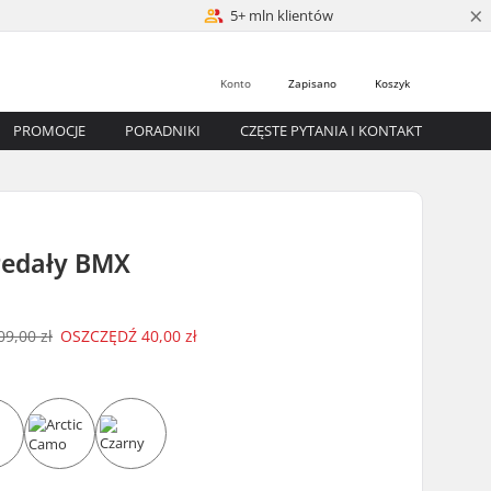
×
5+ mln klientów
Konto
Zapisano
Koszyk
PROMOCJE
PORADNIKI
CZĘSTE PYTANIA I KONTAKT
Pedały BMX
09,00 zł
OSZCZĘDŹ
40,00 zł