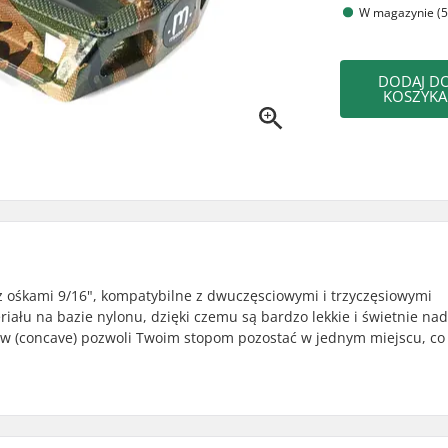
W magazynie (5
DODAJ D
KOSZYKA
z ośkami 9/16", kompatybilne z dwuczęsciowymi i trzyczęsiowymi
łu na bazie nylonu, dzięki czemu są bardzo lekkie i świetnie nad
ów (concave) pozwoli Twoim stopom pozostać w jednym miejscu, co