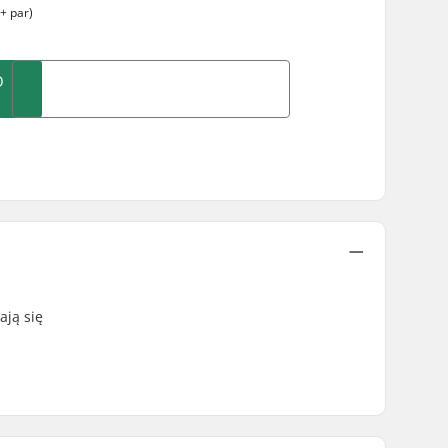
+ par)
O
ają się