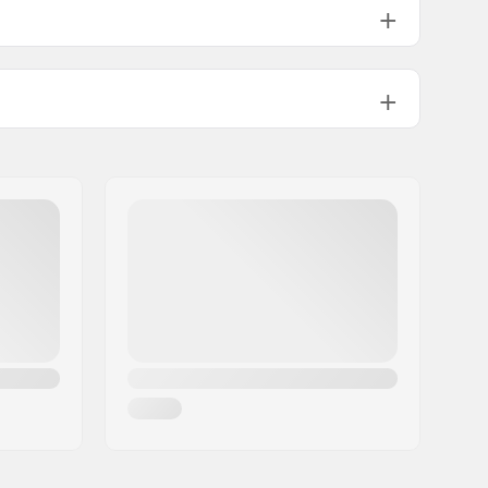
Nylon
403g