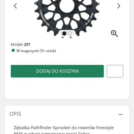
Model:
25T
W magazynie (5+ sztuk)
DODAJ DO KOSZYKA
OPIS
Zębatka Pathfinder Sprocket do rowerów freestyle
BMX w edycji sygnowanej przez Felixa