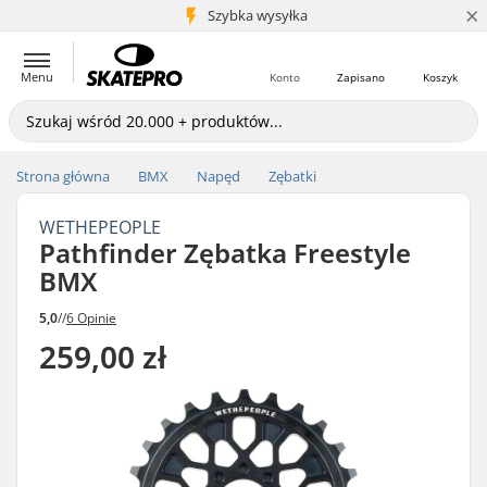
×
5+ mln klientów
Szybka wysyłka
Menu
Konto
Zapisano
Koszyk
Strona główna
BMX
Napęd
Zębatki
WETHEPEOPLE
Pathfinder Zębatka Freestyle
BMX
5,0
//
6 Opinie
259,00 zł