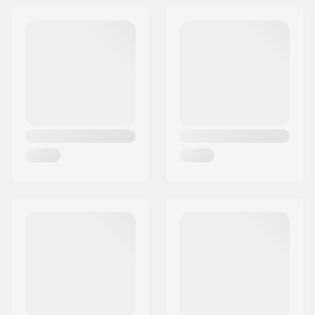
Adres:
RICHARD-BYRD-STR. 12
Osłonka zębatki:
Nie
Kod pocztowy:
50829
Miasto:
Köln
Kraj:
Niemcy