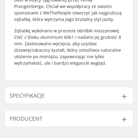
Prangenberga. Chciał we współpracy ze swoimi
sponsorami z WeThePeople stworzyć jak najgrubszą
zębatkę, która wytrzyma jego brutalny styl jazdy.
Zębatkę wykonano w procesie obróbki maszynowej
CNC z bloku aluminium 6061 i nadano jej grubość 8
mm. Zastosowano wycięcia, aby uzyskać
dziewięcioboczny kształt, który umożliwia naturalne
ułożenie po montażu, zapewniając nie tylko
wytrzymałość, ale i bardzo elegancki wygląd.
SPECYFIKACJE
Ilość ząbków:
25T
PRODUCENT
Montaż zębatki:
19mm, 22mm, 24mm,
Śruby, Spline Drive
Imię:
We Make Things GmbH
Waga:
104g