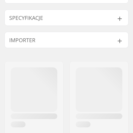
SPECYFIKACJE
Dyscyplina BMX:
Big Wheel Bikes
IMPORTER
Bieżnik opony:
Vans Waffle tread
Materiał Opony:
Guma
Imię:
Centrano ApS
Średnica koła:
26"
Adres:
Omega 6
Szerokość opony:
2.1"
Kod pocztowy:
8382
Składany:
Nieskładana
Miasto:
Hinnerup
Ciśnienie opony:
65psi
Kraj:
Dania
Waga:
890g
Sztuk w paczce:
1
Bezdętkowa:
No