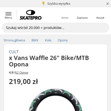
×
5+ mln klientów
Szybka wysyłka
Menu
Konto
Zapisano
Koszyk
Strona główna
BMX
Koła
Opony
CULT
x Vans Waffle 26" Bike/MTB
Opona
4,9
//
62 Opinie
219,00 zł