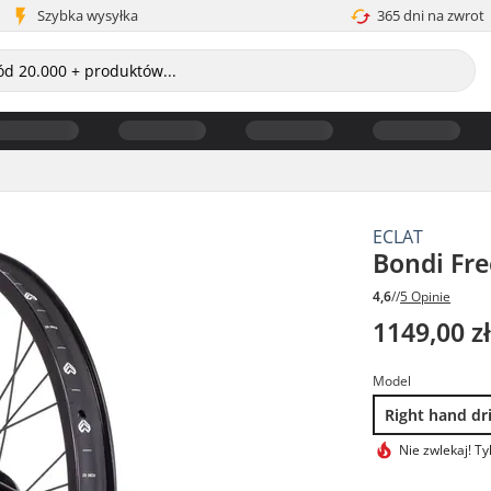
Szybka wysyłka
365 dni na zwrot
ECLAT
Bondi Fre
4,6
//
5 Opinie
1149,00 z
Model
Right hand dr
Nie zwlekaj!
Ty