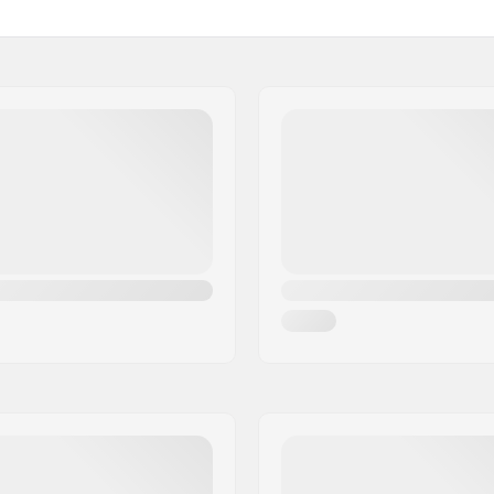
loy
Rodzaj Obręczy BMX:
Ilość ząbków:
Rodzaj osi:
er, Łożyska zamknięte
Hubguard:
Waga: