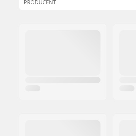
PRODUCENT
Materiał obręczy:
6066-T6 al
Koło BMX:
Rear
Imię:
We Make Things GmbH
Średnica koła:
20"
Adres:
RICHARD-BYRD-STR. 12
Piasta:
Freecoast
Kod pocztowy:
50829
Średnica ośki:
14mm
Miasto:
Köln
Kraj:
Niemcy