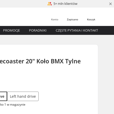
×
5+ mln klientów
Konto
Zapisano
Koszyk
PROMOCJE
PORADNIKI
CZĘSTE PYTANIA I KONTAKT
ecoaster 20" Koło BMX Tylne
ł
ive
Left hand drive
lko 1 w magazynie