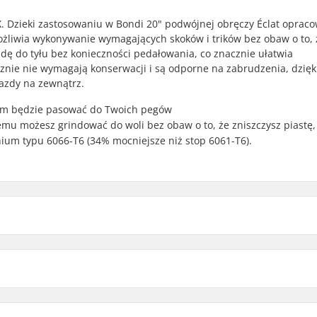
MX. Dzieki zastosowaniu w Bondi 20" podwójnej obręczy Éclat oprac
możliwia wykonywanie wymagających skoków i trików bez obaw o to, 
zdę do tyłu bez konieczności pedałowania, co znacznie ułatwia
cznie nie wymagają konserwacji i są odporne na zabrudzenia, dzię
jazdy na zewnątrz.
4mm będzie pasować do Twoich pegów
mu możesz grindować do woli bez obaw o to, że zniszczysz piastę,
ium typu 6066-T6 (34% mocniejsze niż stop 6061-T6).
Right hand drive
cucha
Left hand drive
 BMX
Liczba szprych: