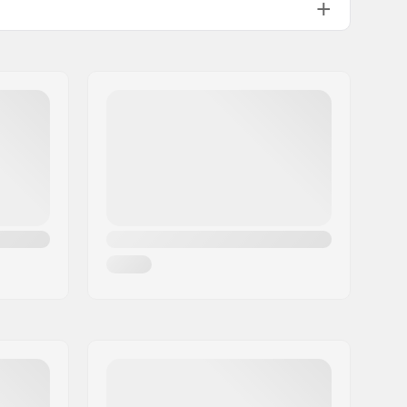
Obręcze z podwójnymi krawędziami
9T
Męska
Obie strony
1525g