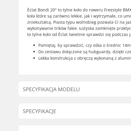
Éclat Bondi 20" to tylne koło do roweru Freestyle B
koła które są zarówno lekkie, jak i wytrzymałe, co u
zniekształcą. Piasta typu wolnobieg pozwala Ci na ja
wykonywanie trików fakie. Łożyska zamknięte prakty
to tylne koło od Éclat świetnie sprawdzi się podczas 
Pamiętaj, by sprawdzić, czy ośka o średnic 1
Do zestawu dołączone są hubguardy, dzięki cze
Lekka konstrukcja z obręczą wykonaną z alumin
SPECYFIKACJA MODELU
Model
Strona łań
SPECYFIKACJE
Dyscyplina BMX:
Freestyle