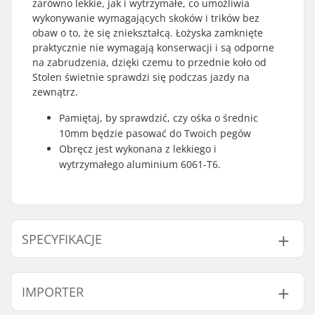
zarówno lekkie, jak i wytrzymałe, co umożliwia
wykonywanie wymagających skoków i trików bez
obaw o to, że się zniekształcą. Łożyska zamknięte
praktycznie nie wymagają konserwacji i są odporne
na zabrudzenia, dzięki czemu to przednie koło od
Stolen świetnie sprawdzi się podczas jazdy na
zewnątrz.
Pamiętaj, by sprawdzić, czy ośka o średnic
10mm będzie pasować do Twoich pegów
Obręcz jest wykonana z lekkiego i
wytrzymałego aluminium 6061-T6.
SPECYFIKACJE
Dyscyplina BMX:
Freestyle BMX, Big
IMPORTER
Wheel Bikes
Materiał obręczy:
6061-T6 alloy