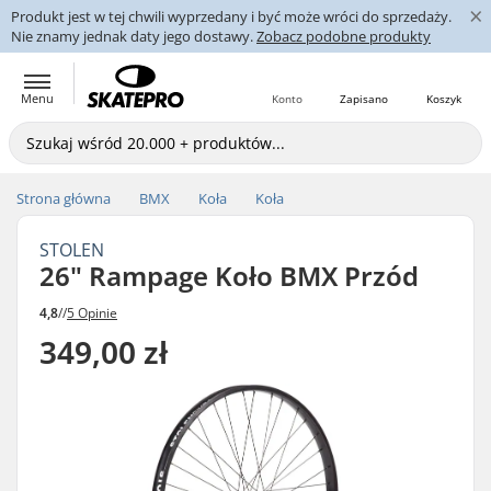
×
Produkt jest w tej chwili wyprzedany i być może wróci do sprzedaży.
Nie znamy jednak daty jego dostawy.
Zobacz podobne produkty
Menu
Konto
Zapisano
Koszyk
Strona główna
BMX
Koła
Koła
STOLEN
26" Rampage Koło BMX Przód
4,8
//
5 Opinie
349,00 zł