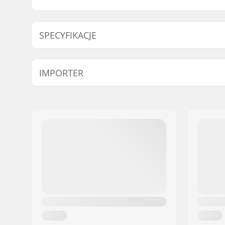
SPECYFIKACJE
Typ wspornika/Długość:
50mm, To
IMPORTER
Wysokość trzonu:
31mm
Średnica wspornika:
22.2mm
Imię:
Centrano ApS
Adres:
Omega 6
Kod pocztowy:
8382
Miasto:
Hinnerup
Kraj:
Dania