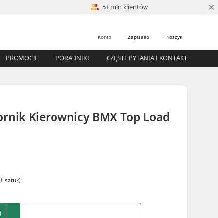
×
5+ mln klientów
Konto
Zapisano
Koszyk
PROMOCJE
PORADNIKI
CZĘSTE PYTANIA I KONTAKT
ornik Kierownicy BMX Top Load
+ sztuk)
O