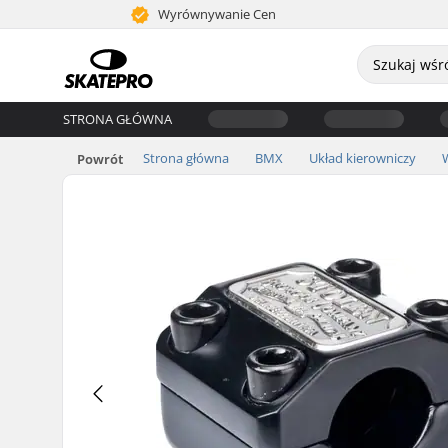
Wyrównywanie Cen
STRONA GŁÓWNA
Strona główna
BMX
Układ kierowniczy
Powrót