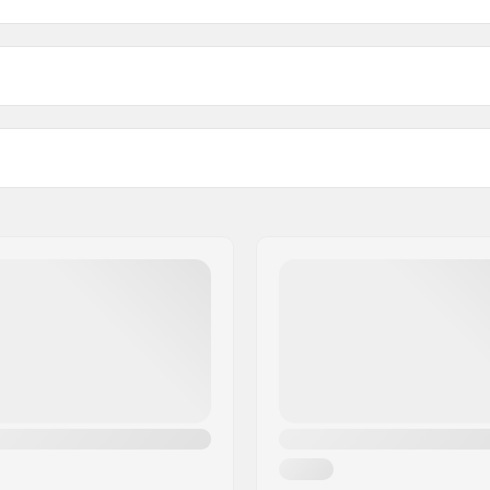
p load
Waga:
Rozmiar rury sterowej: