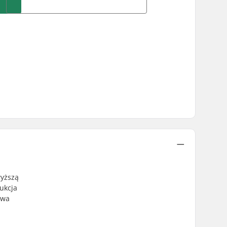
wyższą
ukcja
owa