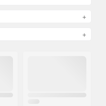
317g
1 1/8"