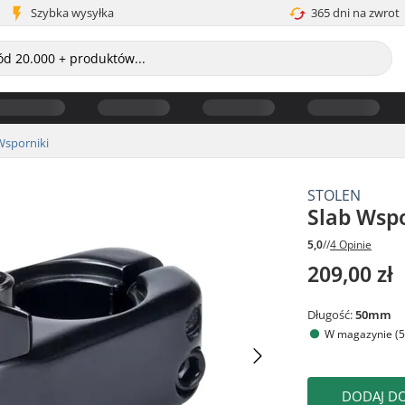
Szybka wysyłka
365 dni na zwrot
Wsporniki
STOLEN
Slab Wsp
5,0
//
4 Opinie
209,00 zł
Długość:
50mm
W magazynie (5
DODAJ D