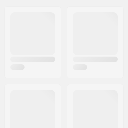
Średnica wspornika:
25.4mm
Adres:
RICHARD-BYRD-STR. 12
Waga:
326g
Kod pocztowy:
50829
Rozmiar rury
1 1/8"
Miasto:
Köln
sterowej:
Kraj:
Niemcy