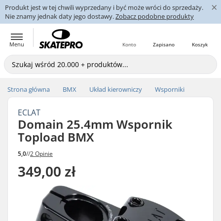
×
Produkt jest w tej chwili wyprzedany i być może wróci do sprzedaży.
Nie znamy jednak daty jego dostawy.
Zobacz podobne produkty
Menu
Konto
Zapisano
Koszyk
Strona główna
BMX
Układ kierowniczy
Wsporniki
ECLAT
Domain 25.4mm Wspornik
Topload BMX
5,0
//
2 Opinie
349,00 zł