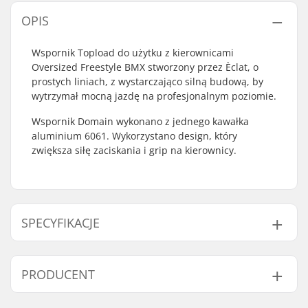
OPIS
Wspornik Topload do użytku z kierownicami
Oversized Freestyle BMX stworzony przez Èclat, o
prostych liniach, z wystarczająco silną budową, by
wytrzymał mocną jazdę na profesjonalnym poziomie.
Wspornik Domain wykonano z jednego kawałka
aluminium 6061. Wykorzystano design, który
zwiększa siłę zaciskania i grip na kierownicy.
SPECYFIKACJE
Typ
53mm
PRODUCENT
wspornika/Długość:
Wysokość trzonu:
34mm
Imię:
We Make Things GmbH