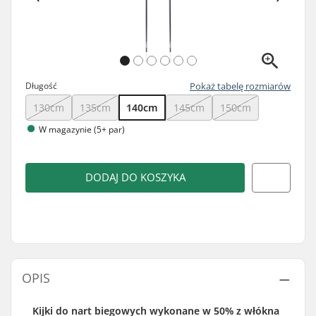
Długość
Pokaż tabelę rozmiarów
130cm
135cm
140cm
145cm
150cm
W magazynie (5+ par)
DODAJ DO KOSZYKA
OPIS
Kijki do nart biegowych wykonane w 50% z włókna