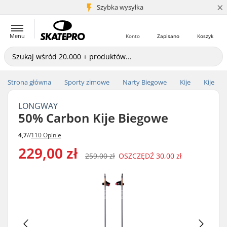
×
5+ mln klientów
Szybka wysyłka
Menu
Konto
Zapisano
Koszyk
Strona główna
Sporty zimowe
Narty Biegowe
Kije
Kije
LONGWAY
50% Carbon Kije Biegowe
4,7
//
110 Opinie
229,00 zł
259,00 zł
OSZCZĘDŹ
30,00 zł