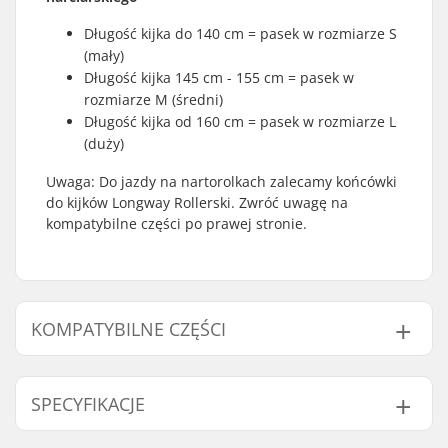
Długość kijka do 140 cm = pasek w rozmiarze S
(mały)
Długość kijka 145 cm - 155 cm = pasek w
rozmiarze M (średni)
Długość kijka od 160 cm = pasek w rozmiarze L
(duży)
Uwaga: Do jazdy na nartorolkach zalecamy końcówki
do kijków Longway Rollerski. Zwróć uwagę na
kompatybilne części po prawej stronie.
KOMPATYBILNE CZĘŚCI
Znajdź produkty kompatybilne z Longway 50%
Carbon Kije Biegowe:
SPECYFIKACJE