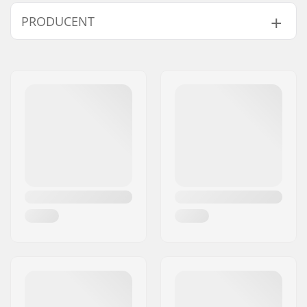
Średnica czubka:
10mm
PRODUCENT
Kompatybilne części
Imię:
Centrano ApS
Adres:
Omega 6
Kod pocztowy:
8382
Miasto:
Hinnerup
Kraj:
Dania