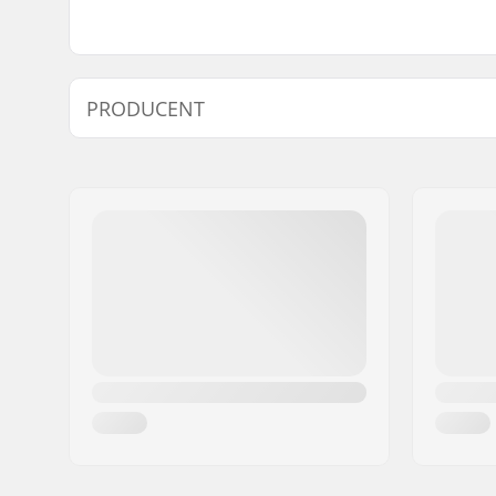
PRODUCENT
Imię:
Universkate SARL
Adres:
Rue de Bicetre 3
Kod pocztowy:
94240
Miasto:
L´Hay les Roses
Kraj:
Francja