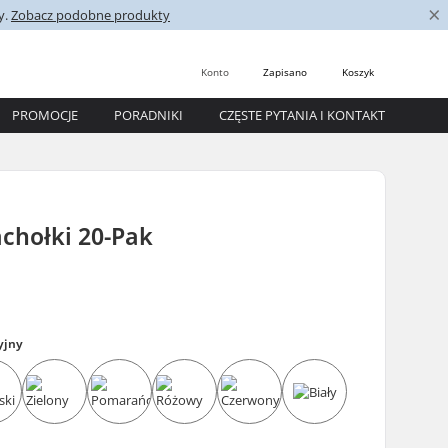
×
y.
Zobacz podobne produkty
Konto
Zapisano
Koszyk
PROMOCJE
PORADNIKI
CZĘSTE PYTANIA I KONTAKT
chołki 20-Pak
yjny